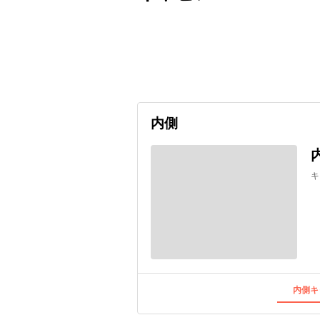
出発日
利用者数
undefined
内側
キ
内側キ