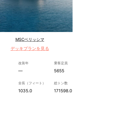
MSCベリッシマ
デッキプランを見る
改装年
乗客定員
—
5655
全長（フィート）
総トン数
1035.0
171598.0