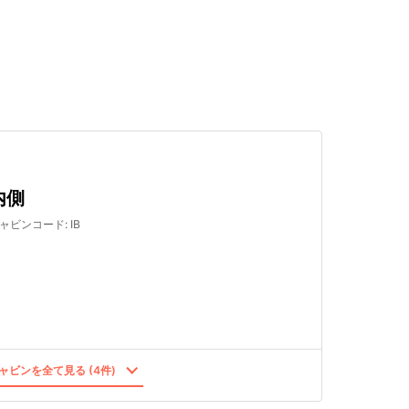
検索する
内側
ャビンコード
:
IB
ャビンを全て見る (4件)