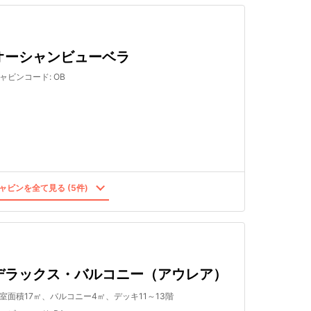
オーシャンビューベラ
ャビンコード
:
OB
ャビンを全て見る (5件)
デラックス・バルコニー（アウレア）
室面積17㎡、バルコニー4㎡、デッキ11～13階