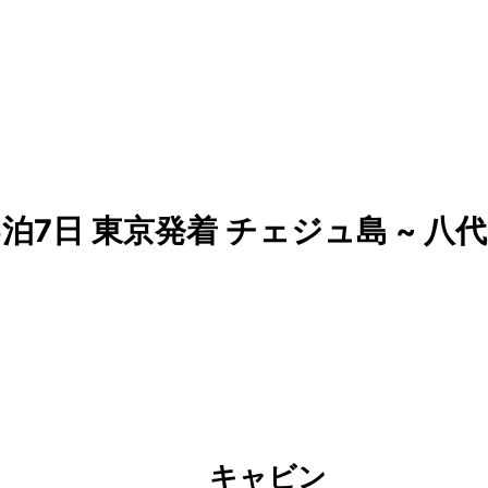
7日 東京発着 チェジュ島 ~ 八代
キャビン