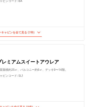
ャビンコード
:
BA
キャビンを全て見る (7件)
プレミアムスイートアウレア
室面積約25㎡、バルコニー約6㎡、デッキ9〜14階。
ャビンコード
:
SL1
キャビンを全て見る (8件)