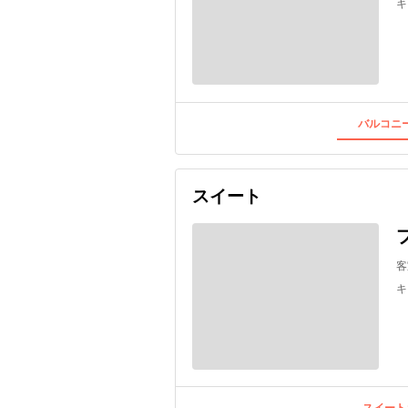
キ
バルコニー
スイート
客
キ
スイート