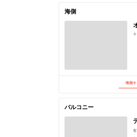
海側
キ
海側キ
バルコニー
客