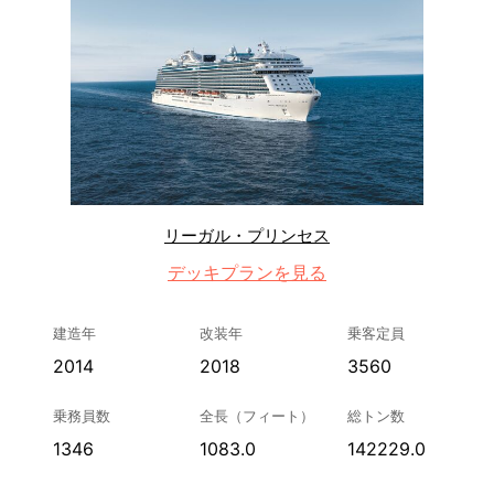
リーガル・プリンセス
デッキプランを見る
建造年
改装年
乗客定員
2014
2018
3560
乗務員数
全長（フィート）
総トン数
1346
1083.0
142229.0