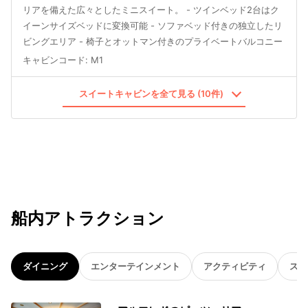
リアを備えた広々としたミニスイート。 - ツインベッド2台はク
イーンサイズベッドに変換可能 - ソファベッド付きの独立したリ
ビングエリア - 椅子とオットマン付きのプライベートバルコニー
キャビンコード
:
M1
スイートキャビンを全て見る (10件)
船内アトラクション
ダイニング
エンターテインメント
アクティビティ
スパ