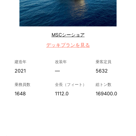
MSCシーショア
デッキプランを見る
建造年
改装年
乗客定員
2021
—
5632
乗務員数
全長（フィート）
総トン数
1648
1112.0
169400.0