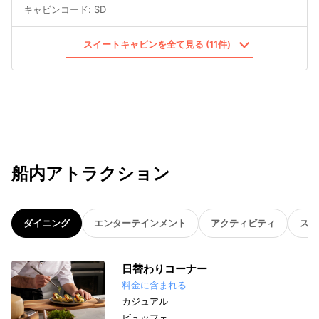
キャビンコード
:
SD
スイートキャビンを全て見る (11件)
船内アトラクション
ダイニング
エンターテインメント
アクティビティ
スパ
日替わりコーナー
料金に含まれる
カジュアル
ビュッフェ