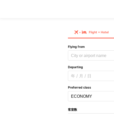
+
Flight
+
Hotel
Flying from
City or airport name
Departing
年 / 月 / 日
Preferred class
客室数