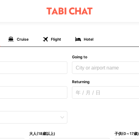
Cruise
Flight
Hotel
Going to
City or airport name
Returning
年 / 月 / 日
大人(18歳以上)
子供(0～17歳)