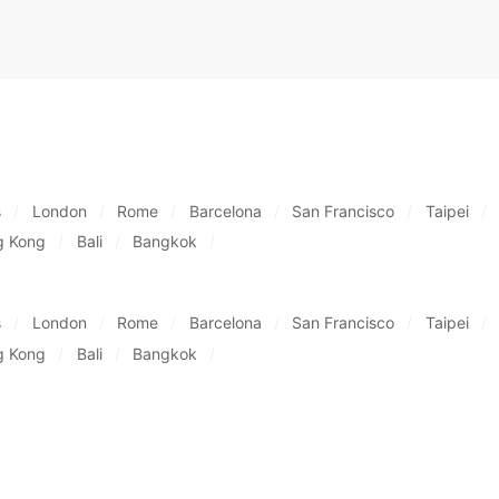
s
London
Rome
Barcelona
San Francisco
Taipei
g Kong
Bali
Bangkok
s
London
Rome
Barcelona
San Francisco
Taipei
g Kong
Bali
Bangkok