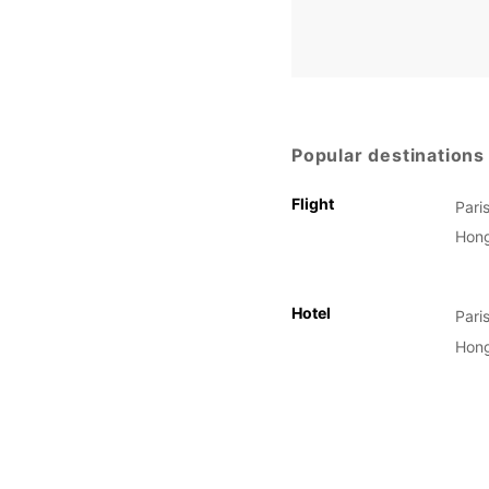
Popular destinations
Flight
Pari
Hon
Hotel
Pari
Hon