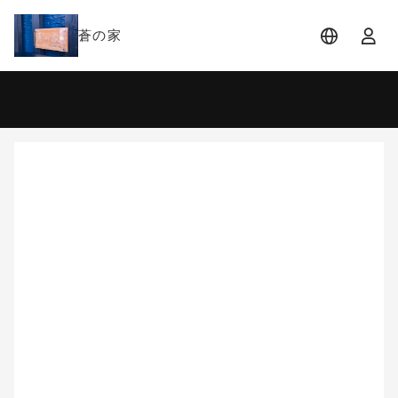
蒼の家
宿泊日
宿泊人数
-
2 名 (1室)
大人 2名
8月
2026
日
月
火
水
木
金
土
1