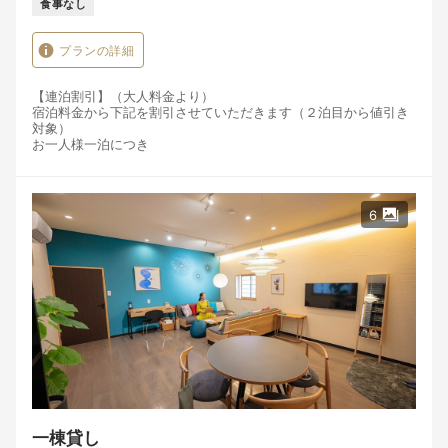
食事なし
プランの詳細
【連泊割引】（大人料金より）
宿泊料金から下記を割引させていただきます（２泊目から値引き
対象）
お一人様一泊につき
2泊目~3泊の料金より10％割引 4泊～5泊の料金より20％割引
6泊以上は要相談
長くお泊りになるほどお安くなります
＊小学生はおひとり様6,000円・幼児（３歳～5歳）2,200円 乳
6
児無料
一棟貸し