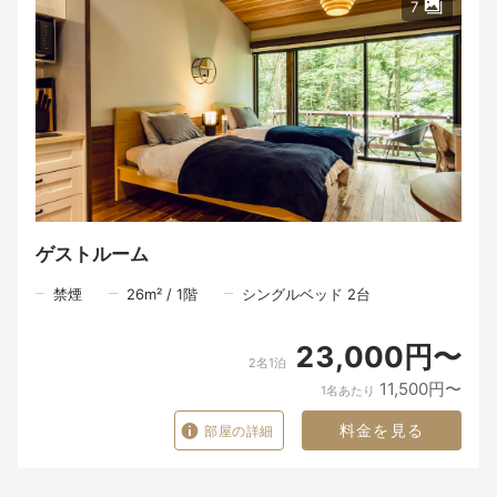
7
ゲストルーム
禁煙
26
m²
/
1
階
シングルベッド 2台
23,000円〜
2名1泊
11,500円〜
1名あたり
料金を見る
部屋の詳細