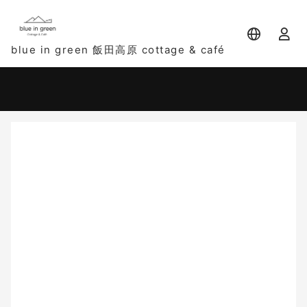
blue in green 飯田高原 cottage & café
宿泊日
宿泊人数
-
2 名
大人 2名
8月
2026
日
月
火
水
木
金
土
1