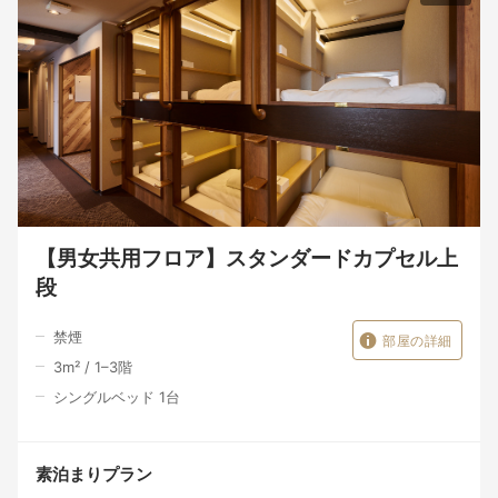
【男女共用フロア】スタンダードカプセル上
段
禁煙
部屋の詳細
3
m²
/
1–3
階
シングルベッド 1台
素泊まりプラン