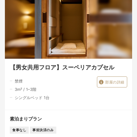
【男女共用フロア】スーペリアカプセル
禁煙
部屋の詳細
3
m²
/
1–3
階
シングルベッド 1台
素泊まりプラン
食事なし
事前決済のみ