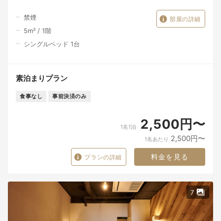
禁煙
部屋の詳細
5
m²
/
1
階
シングルベッド 1台
素泊まりプラン
食事なし
事前決済のみ
2,500円〜
1名1泊
2,500円〜
1名あたり
料金を見る
プランの詳細
7