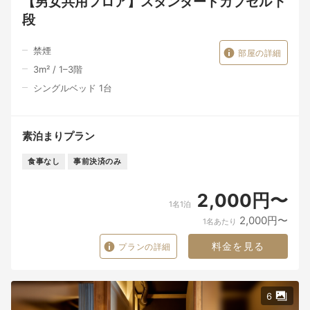
【男女共用フロア】スタンダードカプセル下
段
禁煙
部屋の詳細
3
m²
/
1–3
階
シングルベッド 1台
素泊まりプラン
食事なし
事前決済のみ
2,000円〜
1名1泊
2,000円〜
1名あたり
料金を見る
プランの詳細
6