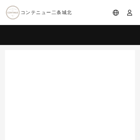
コンテニュー二条城北
宿泊日
宿泊人数
-
2 名 (1室)
大人 2名
8月
2026
日
月
火
水
木
金
土
1