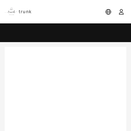
trunk
宿泊日
宿泊人数
-
2 名 (1室)
大人 2名
8月
2026
日
月
火
水
木
金
土
1