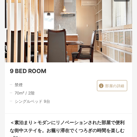
9 BED ROOM
禁煙
部屋の詳細
70
m²
/
2
階
シングルベッド 9台
＜素泊まり＞モダンにリノベーションされた部屋で便利
な街中ステイを。お籠り滞在でくつろぎの時間を楽しむ