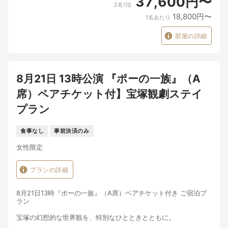
37,600円〜
■ご案内・注意事項
2名1泊
・本プランはチケット代金を含む特別商品のため、ご予約成立後
18,800円〜
1名あたり
のキャンセル・変更は規定に基づきキャンセル料が発生いたしま
す。
・チケットの再発行・払い戻しは一切できかねます。
部屋の詳細
・転売・譲渡は固くお断りいたします。
・チェックインが予定時刻を過ぎる場合は必ずご連絡ください。
■こんな方におすすめ
8月21日 13時公演 『ポーの一族』（A
・最高の環境で宝塚歌劇を堪能したい方
・特別な記念日やご褒美旅行をお考えの方
席）ペアチケット付】宝塚観劇ステイ
・ワンランク上の観劇体験を求める方
プラン
美しく儚い物語とともに、記憶に残る上質なひとときを。
皆さまのお越しを心よりお待ちしております。
食事なし
事前決済のみ
女性限定
プランの詳細
8月21日13時『ポーの一族』（A席）ペアチケット付き ご宿泊プ
ラン
宝塚の幻想的な世界観を、特別なひとときとともに。
名作『ポーの一族』の観劇チケット（A席）とご宿泊がセットに