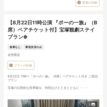
■公演について
部屋の詳細
・会場：宝塚大劇場
・演目：『ポーの一族』
・お席：A席（指定席）
・公演日時：8月21日 13時公演
【8月22日11時公演 『ポーの一族』（B
※お席位置のご指定は承っておりません。
席）ペアチケット付】宝塚観劇ステイ
■ご案内・注意事項
プラン❄️
・チケット代金を含むプランのため、ご予約成立後のキャンセ
ル・変更は規定に基づきキャンセル料が発生いたします。
・チケットの再発行・払い戻しは一切できかねます。
食事なし
事前決済のみ
・転売・譲渡は固くお断りいたします。
・チェックインが予定時刻を過ぎる場合は必ずご連絡ください。
女性限定
■こんな方におすすめ
・宝塚歌劇を確実に楽しみたい方
プランの詳細
・ご友人・ご家族と特別な時間を過ごしたい方
・観劇と宿泊をスマートにまとめたい方
非日常の美しい物語とともに、心に残るご滞在を。
8月22日 11時〜『ポーの一族』（B席）ペアチケット付き ご宿泊
プラン
皆さまのお越しを心よりお待ちしております。
宝塚の幻想的な世界観を、特別なひとときとともに・・・
名作『ポーの一族』の観劇チケット（B席）とご宿泊がセットに
なった、期間限定の特別プランをご用意いたしました。
舞台の余韻に浸りながら、当館でゆったりとしたひとときをお過
1
ごしください。