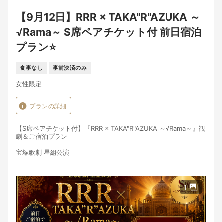
・公演日：8月22日 11時公演
【9月12日】RRR × TAKA"R"AZUKA ～
※お席位置のご指定は承っておりません。
√Rama～ S席ペアチケット付 前日宿泊
■ご案内・注意事項
・チケット代金を含むプランのため、ご予約成立後のキャンセ
プラン⭐️
ル・変更は規定に基づきキャンセル料が発生いたします。
・チケットの再発行・払い戻しは一切できかねます。
・転売・譲渡は固くお断りいたします。
食事なし
事前決済のみ
・チェックインが予定時刻を過ぎる場合は必ずご連絡ください。
女性限定
■こんな方におすすめ
・宝塚歌劇を気軽に楽しみたい方
・ご友人・ご家族と特別な時間を過ごしたい方
プランの詳細
・観劇と宿泊をスマートにまとめたい方
非日常の美しい物語とともに、心に残るご滞在を。
【S席ペアチケット付】『RRR × TAKA"R"AZUKA ～√Rama～』観
皆さまのお越しを心よりお待ちしております。
劇＆ご宿泊プラン
宝塚歌劇 星組公演
『RRR × TAKA"R"AZUKA ～√Rama～』S席ペアチケットと前日宿
泊がセットになった特別プランです。
世界的大ヒットを記録したインド映画「RRR」を原作とし、2024
1
年に大好評を博した『RRR × TAKA"R"AZUKA ～√Bheem～』に続
く待望の新作公演。
今回は、2024年公演でラーマ役を演じた暁千星が再び同役に挑