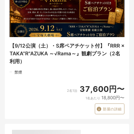
み、ラーマを主人公として物語を再構築した『RRR ×
TAKA"R"AZUKA ～√Rama～』をお届けいたします。
1920年、英国統治下のインド。
大義を胸に秘め英国政府の警官となったラーマと、部族の少女を
救うためデリーへ潜入したビーム。
互いの素性を知らぬまま育まれる熱い友情。
しかし二人には、それぞれ果たさなければならない使命がありま
した。
【9/12公演（土）・S席ペアチケット付】『RRR ×
TAKA"R"AZUKA ～√Rama～』観劇プラン（2名
友情か。
使命か。
利用）
それとも愛か。
禁煙
宝塚歌劇ならではの華やかな舞台美術と圧巻の演出で描かれる壮
大なエンターテインメント作品をぜひご堪能ください。
37,600円〜
【プラン内容】
2名1泊
■ 『RRR × TAKA"R"AZUKA ～√Rama～』
18,800円〜
1名あたり
S席ペアチケット付き
部屋の詳細
■ ご観劇前日のご宿泊
【対象公演】
2026年9月12日（土）11:00開演