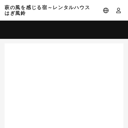
萩の風を感じる宿～レンタルハウス
はぎ風鈴
宿泊日
宿泊人数
-
2 名
大人 2名
8月
2026
日
月
火
水
木
金
土
1