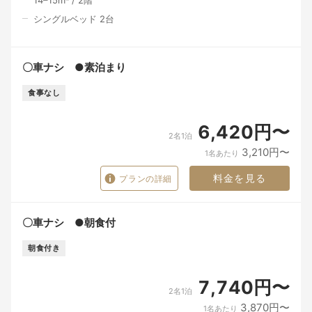
14–15
m²
/
2
階
シングルベッド 2台
〇車ナシ ●素泊まり
食事なし
6,420円〜
2名1泊
3,210円〜
1名あたり
料金を見る
プランの詳細
〇車ナシ ●朝食付
朝食付き
7,740円〜
2名1泊
3,870円〜
1名あたり