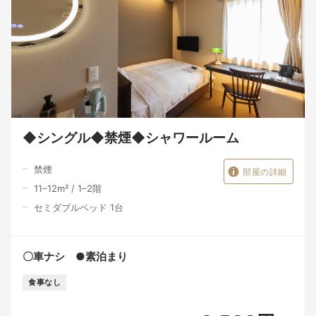
◆シングル◆禁煙◆シャワールーム
禁煙
部屋の詳細
11–12
m²
/
1–2
階
セミダブルベッド 1台
〇車ナシ ●素泊まり
食事なし