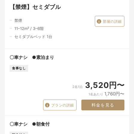
【禁煙】セミダブル
禁煙
部屋の詳細
11–12
m²
/
3–6
階
セミダブルベッド 1台
〇車ナシ ●素泊まり
食事なし
3,520円〜
2名1泊
1,760円〜
1名あたり
料金を見る
プランの詳細
〇車ナシ ●朝食付