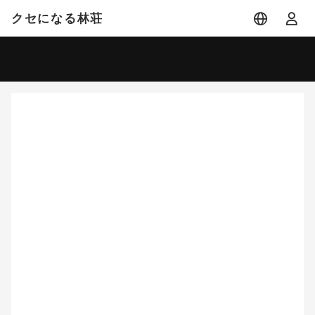
クセになる林荘
宿泊日
宿泊人数
-
2 名 (1室)
大人 2名
8月
2026
日
月
火
水
木
金
土
1
2
3
4
5
6
7
8