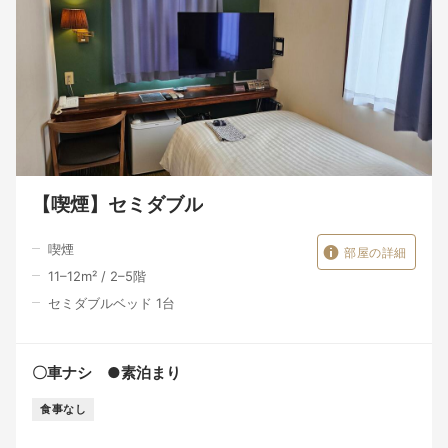
【喫煙】セミダブル
喫煙
部屋の詳細
11–12
m²
/
2–5
階
セミダブルベッド 1台
〇車ナシ ●素泊まり
食事なし