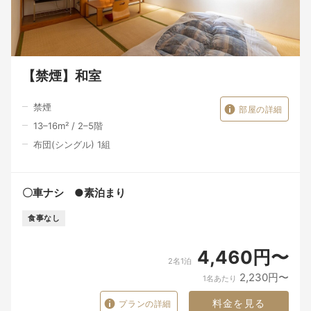
【禁煙】和室
禁煙
部屋の詳細
13–16
m²
/
2–5
階
布団(シングル) 1組
〇車ナシ ●素泊まり
食事なし
4,460円〜
2名1泊
2,230円〜
1名あたり
料金を見る
プランの詳細