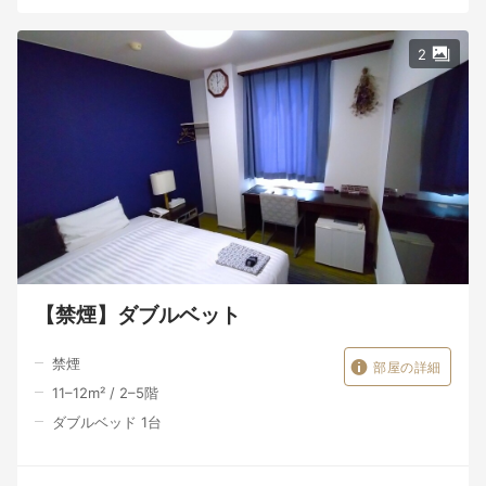
2
【禁煙】ダブルベット
禁煙
部屋の詳細
11–12
m²
/
2–5
階
ダブルベッド 1台