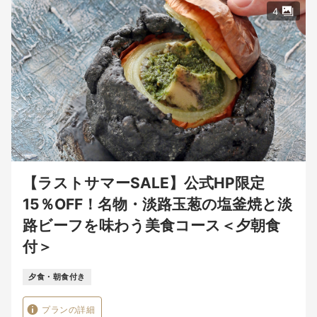
4
【ラストサマーSALE】公式HP限定
15％OFF！名物・淡路玉葱の塩釜焼と淡
路ビーフを味わう美食コース＜夕朝食
付＞
夕食・朝食付き
プランの詳細