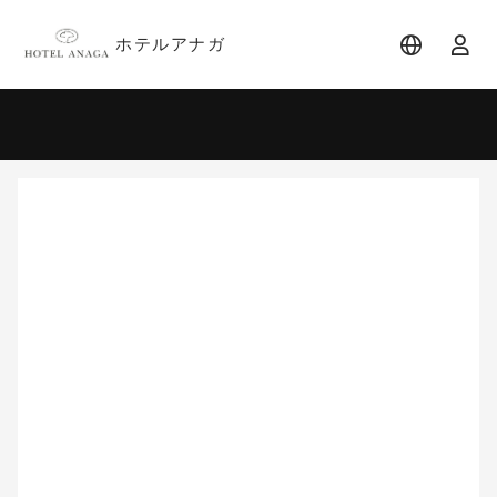
ホテルアナガ
宿泊日
宿泊人数
-
2 名 (1室)
大人 2名
8月
2026
日
月
火
水
木
金
土
1