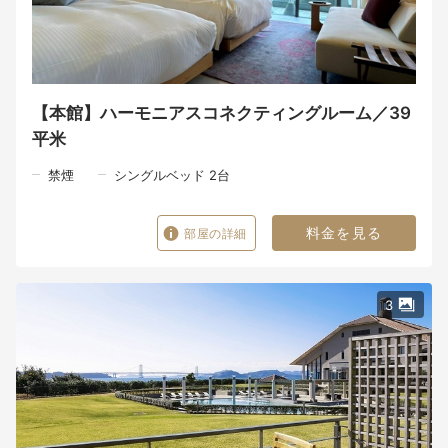
～デギュスタシオンコース・ある初夏の一例～
オニオンワッフルと玉ねぎのフラン
鱧の炙り 新メークインとインゲン豆のシソ風味
鱧のフリット 万願寺しし唐に詰めたラタトゥイユ
鮑を詰めた玉葱の塩釜焼き－ホテルアナガスペシャリテ－
淡路ビーフ・サーロインのロティ
【本館】ハーモニアスコネクティングルーム／39
デザート
平米
【朝食】
時間：7:00～10:00（L.O. 9:30）
禁煙
シングルベッド 2台
朝日が差し込む絶景ダイニングから鳴門海峡を望み、
淡路島の恵みを味わう「御食国を巡る和朝食」。
地元食材を贅沢に使った朝のひとときが心地よい一日を彩る。
料金を見る
部屋の詳細
■ガーデンプール
営業期間：2026年6月13日～2026年9月30日
営業時間：8:30～19:00
3
■プールサイドバー
営業期間：2026年7月18日～2026年8月31日
営業時間：12:00～17:00※雨天中止