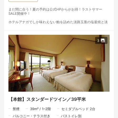
まだ間に合う！夏の予約は公式HPからがお得！ラストサマー
SALE開催中！
ホテルアナガでしか味わえない鮑を詰めた淡路玉葱の塩釜焼と淡
路牛を主役に、島内から厳選した旬の食材を使用。
四季折々の恵みを美しい一皿に仕立てた和洋折衷とは異なる体
験、これぞホテルアナガと感じるシェフお勧めのフルコース料
理。
3
地元作家による美しい器と調和した目でも楽しめる料理をお楽し
みください。
【夕食】
時間：《一部》17:30～ 《二部》19:00～（二部制）
ホテルアナガスペシャリテの玉葱の塩釜焼きを含んだ淡路島の旬
素材の魅力を最大限に引き出し繊細に仕上げた特別コース。
～デギュスタシオンコース・ある夏の日の一例～
鱧のポッシェ パプリカクーリーとピペラード
鱧の炙りとモロヘイヤスープ
真鯛の天火焼き オニオンクリームと空心菜
鮑のスペシャリテ
淡路ビーフ・サーロイン 黒ニンニクソース
デザート
【本館】スタンダードツイン／39平米
【朝食】
禁煙
39
m²
/
1–2
階
セミダブルベッド 2台
時間：7:00～10:00（L.O. 9:30）
朝日が差し込む絶景ダイニングから鳴門海峡を望み、
バルコニー・テラス付き
バストイレ別