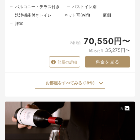
バルコニー・テラス付き
バストイレ別
洗浄機能付きトイレ
ネット可(wifi)
庭側
洋室
70,550円〜
2名1泊
35,275円〜
1名あたり
料金を見る
部屋の詳細
お部屋をすべてみる (18件)
5