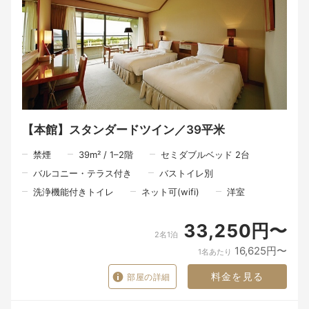
「御食国（みけつくに）」として古くから食文化を育んできた淡
路島の豊かな恵みを存分に生かした和朝食。
厳選した地元の食材を使用し、一品一品に丁寧な手仕事を施すこ
とで、素材本来の美味しさを引き出しました。
優しい味わいが、ゆっくりと体を目覚めさせ、心地よい一日のス
タートを演出します。
■レストランのご案内
※ご夕食をご希望の方はレストランをご利用いただきます。（要
事前予約）
時間：【一部】17:30～ 【二部】19:00～ （二部制）
淡路島で育った淡路和牛や旬の野菜たちと瀬戸内海から鳴門海峡
【本館】スタンダードツイン／39平米
周辺で獲れる魚介を使った
アナガならではのスペシャルな料理をお楽しみいただきます。
禁煙
39
m²
/
1–2
階
セミダブルベッド 2台
お一人様：15，500円～
バルコニー・テラス付き
バストイレ別
■ガーデンプール
営業期間：2026年6月13日～2026年9月30日
洗浄機能付きトイレ
ネット可(wifi)
洋室
営業時間：8:30～19:00
◆ドギー・ヴィラご利用のお客様
33,250円〜
2名1泊
愛犬はホテル本館および食事会場にご同伴いただけません。お部
屋でお留守番をお願いします。
16,625円〜
1名あたり
同行される愛犬の狂犬病と混合ワクチンの接種日を事前確認させ
て頂いております。事前にご準備をお願いいたします。詳細は公
料金を見る
部屋の詳細
式HPをご確認ください。
※予防接種を受けていない場合は、ご利用当日でもご宿泊をお断
りする場合がございます。