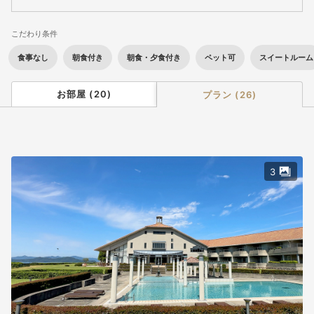
応。最大15%OFF！
公式サイト限定【早期割60】10％OFFの価格に下記予約特典も適
こだわり条件
応。最大20%OFF！
①：各プラン料金より5～10％OFF！ ②：施設利用券1,000
食事なし
朝食付き
朝食・夕食付き
ペット可
スイートルーム
円相当をプレゼント！
お部屋
(
20
)
プラン
(
26
)
◆ 兵庫県ふるさと納税をご利用希望の方へ◆
ホテルアナガでは全てのプラン（事前カード決済のみのプランは
不可）で納税額の30％が割引となる兵庫県ふるさと納税がご利用
いただけます。
プラン予約だけでは、兵庫県ふるさと納税返礼クーポンは適用さ
3
れませんので下記の通り手続き下さい。
1.当館公式ホームページからご予約（このページです）※お支払方
法は【現地決済】をお選びください。
2.STAYNAVIふるさと納税 ホテルアナガのページに移動し、寄
附手続き＆決済（クレジットカード決済）後、電子クーポンが発
行
▼STAYNAVIふるさと納税 ホテルアナガのページはこちら
https://info.staynavi.direct/hometowntax/simulation.html?