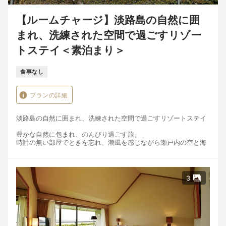
facility_id=314018
【ルームチャージ】淡路島の自然に囲
3.チェックイン当日にフロントにSTAYNAVIで発行クーポン（印
まれ、洗練された空間で過ごすリゾー
刷もしくはスマホ画面）を提示することにより割引が適用
トステイ＜素泊まり＞
食事なし
プランの詳細
淡路島の自然に囲まれ、洗練された空間で過ごすリゾートステイ
豊かな自然に包まれ、のんびり過ごす旅。
時計の無い部屋でときを忘れ、潮風を感じながら瀬戸内の空と海
を眺める、
それだけで心が洗われるような気分に。
「阿那賀」ならではの優しい自然と静寂を体感ください。
3
本プランは部屋のみの予約。
夕食・朝食希望の方は事前にホテルへ。
【ガーデンプール】
夏限定の特別な楽しみ。潮風に包まれ心身をリフレッシュ。