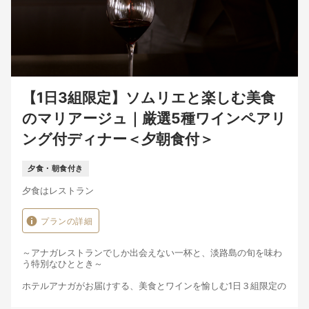
【1日3組限定】ソムリエと楽しむ美食
のマリアージュ｜厳選5種ワインペアリ
ング付ディナー＜夕朝食付＞
夕食・朝食付き
夕食はレストラン
プランの詳細
～アナガレストランでしか出会えない一杯と、淡路島の旬を味わ
う特別なひととき～
ホテルアナガがお届けする、美食とワインを愉しむ1日３組限定の
特別プラン。
淡路島と瀬戸内の豊かな恵みで育んだ旬の食材を活かしたイノベ