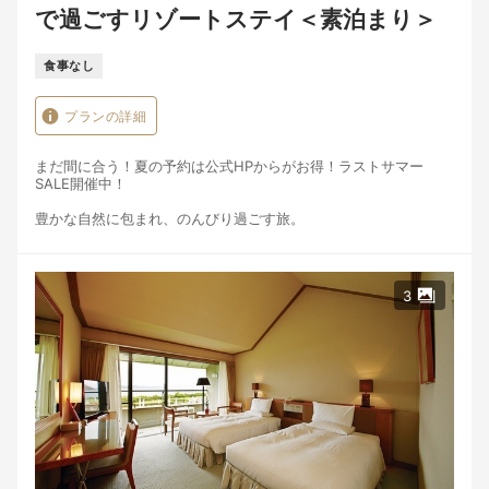
で過ごすリゾートステイ＜素泊まり＞
食事なし
プランの詳細
まだ間に合う！夏の予約は公式HPからがお得！ラストサマー
SALE開催中！
豊かな自然に包まれ、のんびり過ごす旅。
時計の無い部屋でときを忘れ、潮風を感じながら瀬戸内の空と海
を眺める、
それだけで心が洗われるような気分に。
「阿那賀」ならではの優しい自然と静寂を体感ください。
3
本プランは部屋のみの予約。
夕食・朝食希望の方は事前にホテルへ。
【ガーデンプール】
夏限定の特別な楽しみ。潮風に包まれ心身をリフレッシュ。
■お車：淡路島南ICより約7分
◆夕食案内
夕食希望の方は事前にホテルまで。