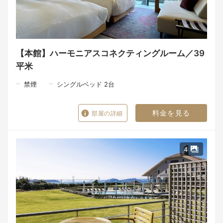
み箱
【ドギー・ガーデン】
利用時間：8時 ～ 17時
季節や天候により変更・休止の場合あり
【本館】ハーモニアスコネクティングルーム／39
■予約時にお知らせください
平米
＜質問1＞ドギー・ヴィラをご予約の場合、公式HPの利用規約を
必ずご覧頂き、宿泊同意書は必要事項を記入後ホテルへメールも
しくはFAXにてお戻しください。（FAX 0799-39-1191）
禁煙
シングルベッド 2台
料金を見る
部屋の詳細
4