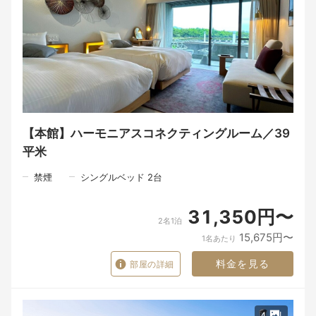
【愛犬用アメニティ】
ベッド（小型犬用）、ゲージ、フードボウル、ブランケット
エッグミニ、ウェットティッシュ、脱臭シーツ、トイレ、防臭ご
み箱
【ドギー・ガーデン】
利用時間：8時 ～ 17時
季節や天候により変更・休止の場合あり
■予約時にお知らせください
【本館】ハーモニアスコネクティングルーム／39
＜質問1＞ドギー・ヴィラをご予約の場合、公式HPの利用規約を
平米
必ずご覧頂き、宿泊同意書は必要事項を記入後ホテルへメールも
しくはFAXにてお戻しください。（FAX 0799-39-1191）
禁煙
シングルベッド 2台
31,350円〜
2名1泊
15,675円〜
1名あたり
料金を見る
部屋の詳細
4