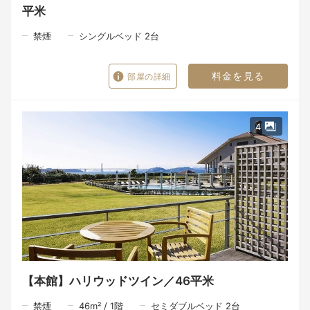
平米
禁煙
シングルベッド 2台
料金を見る
部屋の詳細
4
【本館】ハリウッドツイン／46平米
禁煙
46
m²
/
1
階
セミダブルベッド 2台