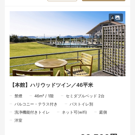
4
【本館】ハリウッドツイン／46平米
禁煙
46
m²
/
1
階
セミダブルベッド 2台
バルコニー・テラス付き
バストイレ別
洗浄機能付きトイレ
ネット可(wifi)
庭側
洋室