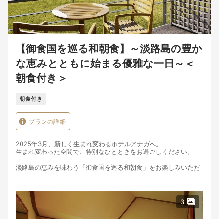
【御食国を巡る和朝食】～淡路島の豊か
な恵みとともに始まる優雅な一日～＜
朝食付き＞
朝食付き
プランの詳細
2025年3月、新しく生まれ変わるホテルアナガへ。
生まれ変わった空間で、特別なひとときをお過ごしください。
淡路島の恵みを味わう「御食国を巡る和朝食」をお楽しみいただ
くプランです。
レストランでのご夕食をお考えのお客様は、前もってホテルまで
ご連絡くださいませ。
3
【朝食】
時間：7:00～10:00（9:30L.O.）