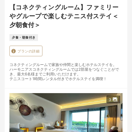
【コネクティングルーム】ファミリー
やグループで楽しむテニス付ステイ＜
夕朝食付＞
夕食・朝食付き
プランの詳細
コネクティングルームで家族や仲間と楽しむホテルステイを。
ハーモニアスコネクティングルームでは2部屋をつなぐことがで
き、最大6名様までご利用いただけます。
テニスコート1時間レンタル付きでホテルステイを満喫！
【特典】
テニスコート1時間レンタル・テニスラケット＆ボールセット
※テニスコート利用時間のご予約は事前にホテルにご連絡くださ
3
い。
【夕食】
時間：《一部》17:30～ 《二部》19:00～（二部制）
ホテルアナガスペシャリテの玉葱の塩釜焼きを含んだ淡路島の旬
素材の魅力を最大限に引き出し繊細に仕上げた特別コース。