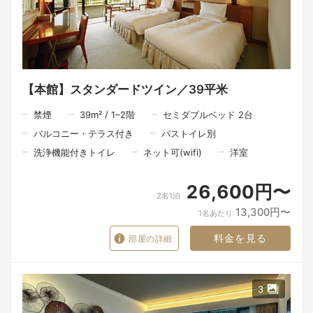
■お車：淡路島南ICより約7分
◆夕食案内
夕食希望の方は事前にホテルまで。
満席や食材都合により予約不可の場合あり。早めの予約推奨。
時間：17:30～／19:00～（二部制）
内容：和の要素を加えたイノベーティブ・フュージョン、鯛のブ
イヤベースなど
【本館】スタンダードツイン／39平米
参考料金：12，500円～（時期により変動）
禁煙
39
m²
/
1–2
階
セミダブルベッド 2台
※近隣飲食店は車で10～20分、予約推奨
バルコニー・テラス付き
バストイレ別
■20:00以降の到着は、チェックイン手続きの都合上、ホテル
（TEL 0799-39-1111）へ連絡を
洗浄機能付きトイレ
ネット可(wifi)
洋室
◆ドギー・ヴィラご利用のお客様
26,600円〜
2名1泊
愛犬はホテル本館および食事会場にご同伴いただけません。お部
屋でお留守番をお願いします。
13,300円〜
1名あたり
同行される愛犬の狂犬病と混合ワクチンの接種日を事前確認させ
て頂いております。事前にご準備をお願いいたします。詳細は公
料金を見る
部屋の詳細
式HPをご確認ください。
※予防接種を受けていない場合は、ご利用当日でもご宿泊をお断
りする場合がございます。
※一部の専用プランを除き、ルームサービスはございません。
※駐車場は隣接していません。本館正面にございます駐車場を利
3
用いただき、わんちゃんやお荷物と共にホテル専用車で送迎を行
っております。