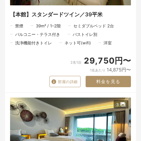
満席や食材都合により予約不可の場合あり。早めの予約推奨。
時間：17:30～／19:00～（二部制）
内容：和の要素を加えた和洋折衷コースやイノベーティブ料理な
【本館】スタンダードツイン／39平米
ど
参考料金：15,500円～（時期により変動）
禁煙
39
m²
/
1–2
階
セミダブルベッド 2台
※近隣飲食店は車で10～20分、予約推奨
バルコニー・テラス付き
バストイレ別
■20:00以降の到着は、チェックイン手続きの都合上、ホテル
洗浄機能付きトイレ
ネット可(wifi)
洋室
（TEL 0799-39-1111）へ連絡を
29,750円〜
2名1泊
◆ドギー・ヴィラご利用のお客様
愛犬はホテル本館および食事会場にご同伴いただけません。お部
14,875円〜
1名あたり
屋でお留守番をお願いします。
同行される愛犬の狂犬病と混合ワクチンの接種日を事前確認させ
料金を見る
部屋の詳細
て頂いております。事前にご準備をお願いいたします。詳細は公
式HPをご確認ください。
※予防接種を受けていない場合は、ご利用当日でもご宿泊をお断
りする場合がございます。
※一部の専用プランを除き、ルームサービスはございません。
3
※駐車場は隣接していません。本館正面にございます駐車場を利
用いただき、わんちゃんやお荷物と共にホテル専用車で送迎を行
っております。
【愛犬用アメニティ】
ベッド（小型犬用）、ゲージ、フードボウル、ブランケット
エッグミニ、ウェットティッシュ、脱臭シーツ、トイレ、防臭ご