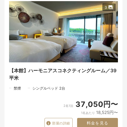
※一部の専用プランを除き、ルームサービスはございません。
※駐車場は隣接していません。本館正面駐車場を利用いただき、
3
わんちゃんやお荷物と共にホテル専用車で送迎を行っておりま
す。
【愛犬用アメニティ】
ベッド（小型犬用）、ゲージ、フードボウル、ブランケット
エッグミニ、ウェットティッシュ、脱臭シーツ、トイレ、防臭ご
み箱
【ドギー・ガーデン】
利用時間：8時 ～ 17時
季節や天候により変更・休止の場合あり
■予約時にお知らせください
＜質問1＞ドギー・ヴィラをご予約の場合、利用規約を必ずご覧頂
【本館】ハーモニアスコネクティングルーム／39
き、宿泊同意書は必要事項を記入後ホテルへメールもしくはFAX
平米
にてお戻しください。（ホテルアナガ：FAX 0799-39-1191）
禁煙
シングルベッド 2台
37,050円〜
2名1泊
18,525円〜
1名あたり
料金を見る
部屋の詳細