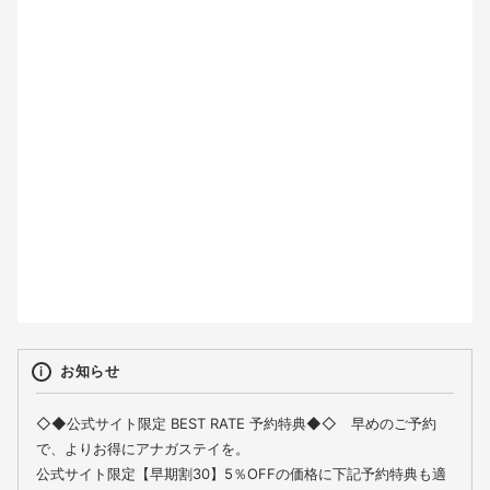
2
3
4
5
6
7
8
9
10
11
12
13
14
15
16
17
18
19
20
21
22
23
24
25
26
27
28
29
30
31
お知らせ
◇◆公式サイト限定 BEST RATE 予約特典◆◇ 早めのご予約
で、よりお得にアナガステイを。
公式サイト限定【早期割30】5％OFFの価格に下記予約特典も適