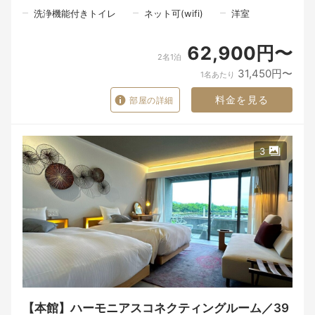
淡路島の恵みを味わう「御食国を巡る和朝食」。
地元食材を贅沢に使った朝のひとときが心地よい一日を彩る。
洗浄機能付きトイレ
ネット可(wifi)
洋室
■予約時にお知らせください■
62,900円〜
2名1泊
＜質問1＞夕食希望時間：17:30～／19:00～
（希望に沿えない場合あり）
31,450円〜
1名あたり
＜質問2＞アレルギーがあれば人数含め詳細をご記入ください。
料金を見る
部屋の詳細
3
【本館】ハーモニアスコネクティングルーム／39