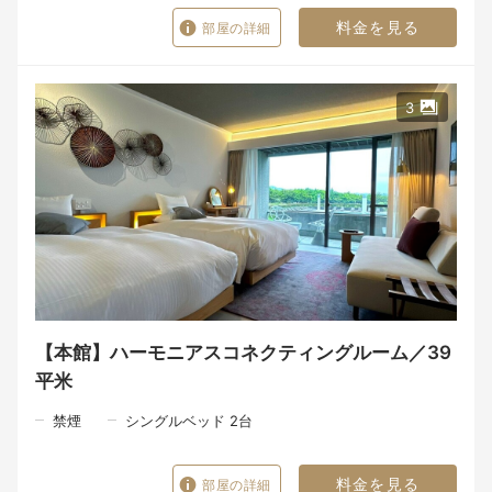
【朝食】
料金を見る
部屋の詳細
時間：7:00～10:00（L.O. 9:30）
朝日が差し込む絶景ダイニングから鳴門海峡を望み、
淡路島の恵みを味わう「御食国を巡る和朝食」。
◆ドギー・ヴィラご利用のお客様
3
愛犬はホテル本館および食事会場にご同伴いただけません。お部
屋でお留守番をお願いします。
同行される愛犬の狂犬病と混合ワクチンの接種日を事前確認させ
て頂いております。事前にご準備をお願いいたします。詳細は公
式HPをご確認ください。
※予防接種を受けていない場合は、ご利用当日でもご宿泊をお断
りする場合がございます。
※一部の専用プランを除き、ルームサービスはございません。
※駐車場は隣接していません。本館正面駐車場を利用いただき、
わんちゃんやお荷物と共にホテル専用車で送迎を行っておりま
す。
【ご予約時のお願い】
・夕食希望時間（17：30／19：00）をお知らせください。席数限
【本館】ハーモニアスコネクティングルーム／39
定の為、ご希望に添えない場合がございます。
平米
・食物アレルギーがございましたら事前にお申し付けください。
禁煙
シングルベッド 2台
料金を見る
部屋の詳細