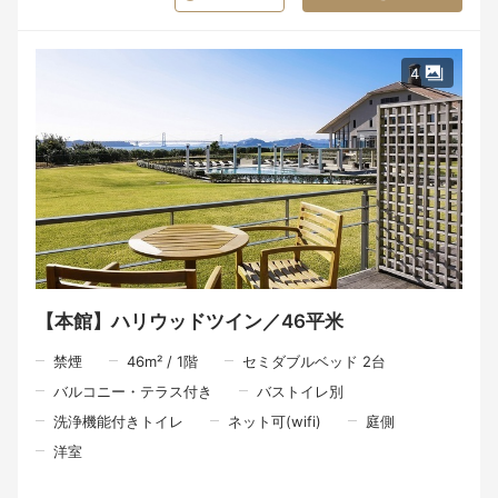
4
【本館】ハリウッドツイン／46平米
禁煙
46
m²
/
1
階
セミダブルベッド 2台
バルコニー・テラス付き
バストイレ別
洗浄機能付きトイレ
ネット可(wifi)
庭側
洋室