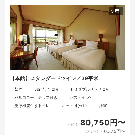
ーティブ料理とともに、ソムリエが厳選した食前酒含む5種類の
ワインをご用意いたします。
3
一皿ごとに提供されるワインは、産地、銘柄等には拘らず、料理
との相性やお客様との会話中に生まれたヒントを基に特別にセレ
クション致します。
食事中は担当ソムリエが、
・ワインの特徴
・産地や品種について
・生産者のこだわり
・料理とのマリアージュ
をわかりやすくご紹介いたします。
ワイン初心者の方はもちろん、ワイン愛好家のお客様にも御安心
して楽しめるよう、お好みに合わせたご案内をいたします。
ホテルアナガならではの「一期一会のソムリエによるおもてな
し」と「美食体験」をぜひご堪能ください。
【本館】スタンダードツイン／39平米
■プラン特典
禁煙
39
m²
/
1–2
階
セミダブルベッド 2台
・担当ソムリエによる解説付きワインペアリング（食前酒含む5
種）
バルコニー・テラス付き
バストイレ別
・当日お飲みいただいたワインの種類が分かるソムリエセレクシ
ョンカードプレゼント
洗浄機能付きトイレ
ネット可(wifi)
洋室
■ご夕食（各時間3組限定）
【一部】17：30～ 【二部】19：00～
80,750円〜
2名1泊
淡路島の旬素材をふんだんに使用した名物玉葱の塩釜焼を含んだ
イノベーティブ料理をご用意いたします。
40,375円〜
1名あたり