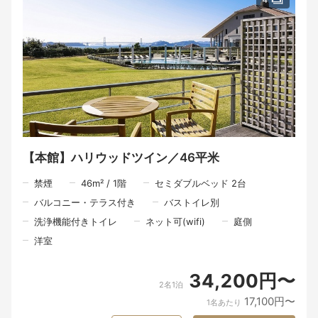
【本館】ハリウッドツイン／46平米
禁煙
46
m²
/
1
階
セミダブルベッド 2台
バルコニー・テラス付き
バストイレ別
洗浄機能付きトイレ
ネット可(wifi)
庭側
洋室
34,200円〜
2名1泊
17,100円〜
1名あたり