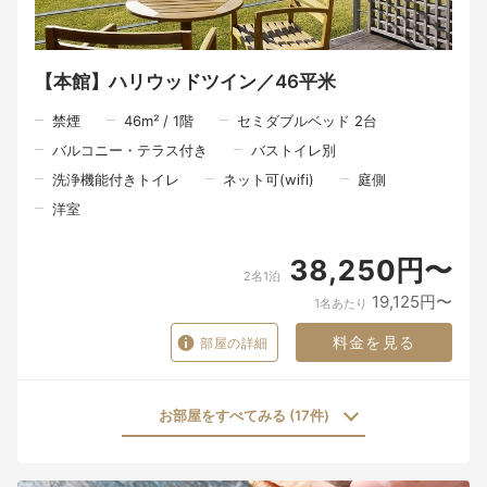
【本館】ハリウッドツイン／46平米
禁煙
46
m²
/
1
階
セミダブルベッド 2台
バルコニー・テラス付き
バストイレ別
洗浄機能付きトイレ
ネット可(wifi)
庭側
洋室
38,250円〜
2名1泊
19,125円〜
1名あたり
料金を見る
部屋の詳細
お部屋をすべてみる (17件)