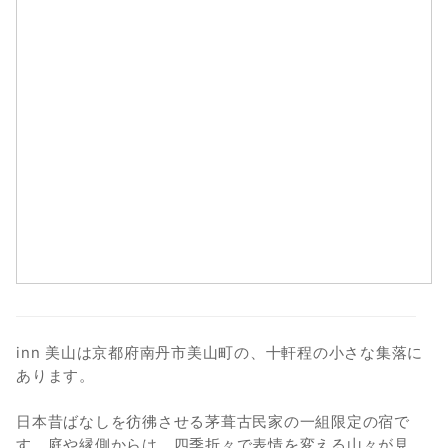
9
10
11
12
13
14
15
16
17
18
19
20
21
22
23
24
25
26
27
28
29
30
31
inn 美山は京都府南丹市美山町の、十軒程の小さな集落に
あります。
日本昔ばなしを彷彿させる茅葺古民家の一組限定の宿で
す。庭や縁側からは、四季折々で表情を変える山々が見