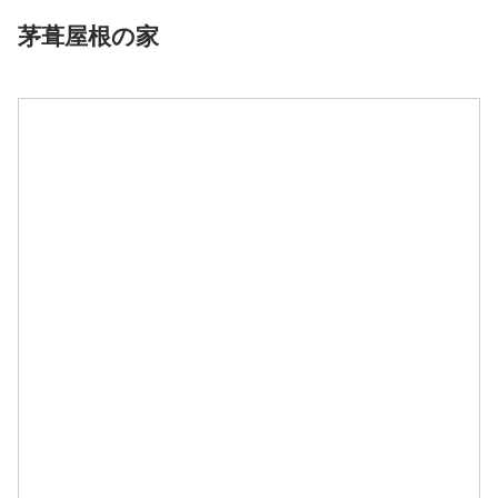
茅葺屋根の家
空室料金カレンダー
大人 2名
茅葺屋根の家
2028/03/27以降は発売前となります。切り替えは日本時間09:00
です。
8月
2026
日
月
火
水
木
金
土
1
2
3
4
5
6
7
8