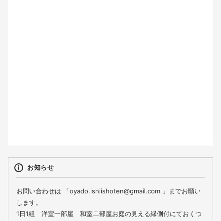
2
3
4
5
6
7
8
9
10
11
12
13
14
15
16
17
18
19
20
21
22
23
24
25
26
27
28
29
30
31
お知らせ
お問い合わせは 「oyado.ishiishoten@gmail.com 」までお願い
します。
1日1組 洋室一部屋 和室二部屋お庭の見える縁側付にておくつ