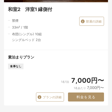
和室2 洋室1 縁側付
禁煙
部屋の詳細
33
m²
/
1
階
布団(シングル) 10組
シングルベッド 2台
素泊まりプラン
食事なし
7,000円〜
1名1泊
7,000円〜
1名あたり
料金を見る
プランの詳細