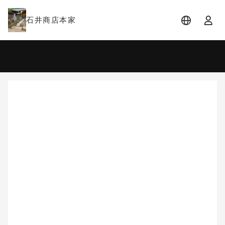
石井商店本家
宿泊日
宿泊人数
-
2 名
大人 2名
8月
2026
日
月
火
水
木
金
土
1