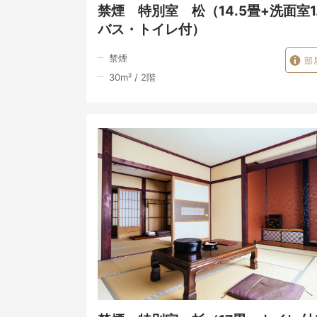
禁煙 特別室 松（14.5畳+洗面室
バス・トイレ付）
禁煙
部
30
m²
/
2
階