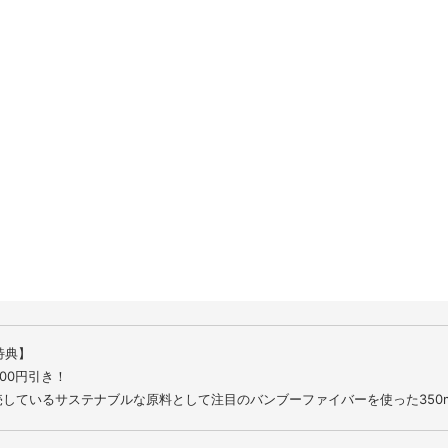
10
11
12
13
14
17
18
19
20
21
24
25
26
27
28
31
特典】
100円引き！
売しているサステナブルな原料として注目のバンブーファイバーを使った350m
2025年9月25日以降の予約分がプレゼント対象です。