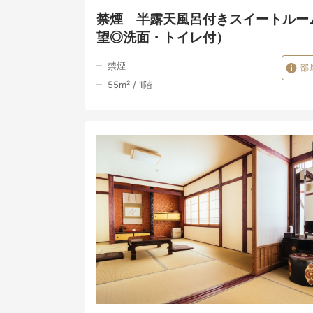
禁煙 半露天風呂付きスイートルー
望◎洗面・トイレ付）
禁煙
部
55
m²
/
1
階