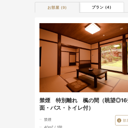
プラン
(
4
)
お部屋
(
9
)
禁煙 特別離れ 楓の間（眺望◎16
面・バス・トイレ付）
禁煙
部
40
m²
/
1
階