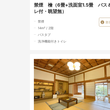
禁煙 檜（6畳+洗面室1.5畳 バス
レ付・眺望無）
禁煙
部
14
m²
/
2
階
バスタブ
洗浄機能付きトイレ