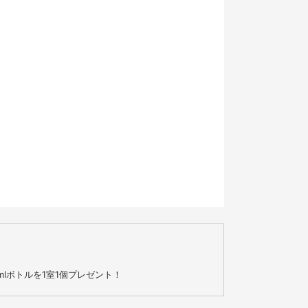
15
22
29
lボトルを1室1個プレゼント！