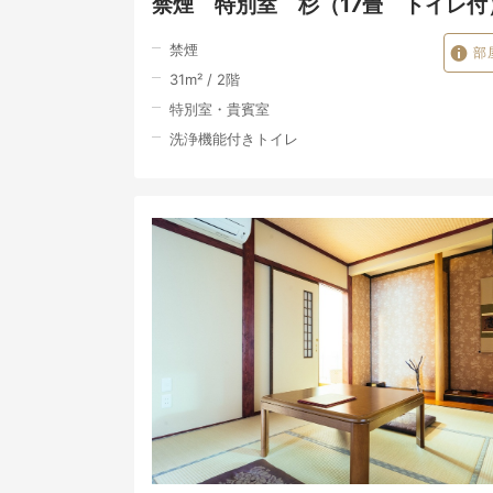
禁煙 特別室 杉（17畳 トイレ付
禁煙
部
31
m²
/
2
階
特別室・貴賓室
洗浄機能付きトイレ