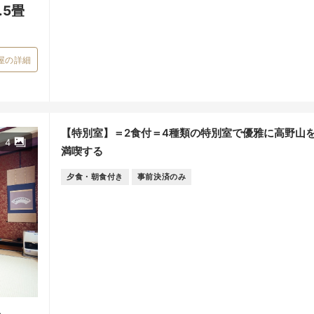
1.5畳
屋の詳細
【特別室】＝2食付＝4種類の特別室で優雅に高野山
4
満喫する
夕食・朝食付き
事前決済のみ