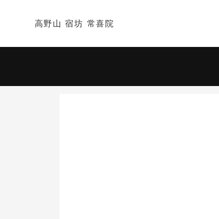
高野山 宿坊 常喜院
宿泊日
-
大人 2名
日
2