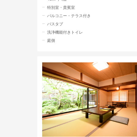
特別室・貴賓室
バルコニー・テラス付き
バスタブ
洗浄機能付きトイレ
庭側