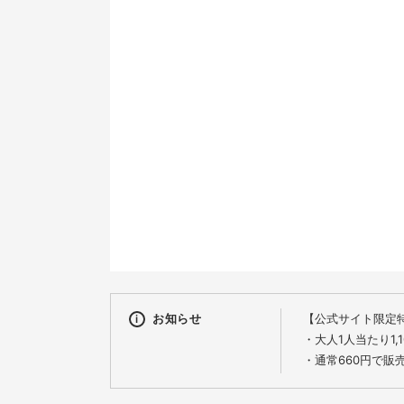
9
16
23
30
お知らせ
【公式サイト限定
・大人1人当たり1,
・通常660円で販
※350mlボトルは