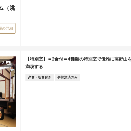
ム（眺
屋の詳細
【特別室】＝2食付＝4種類の特別室で優雅に高野山
3
満喫する
夕食・朝食付き
事前決済のみ