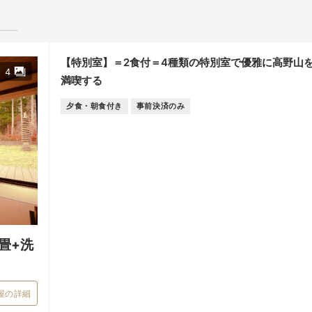
【特別室】＝2食付＝4種類の特別室で優雅に高野山
4
満喫する
夕食・朝食付き
事前決済のみ
畳+洗
屋の詳細