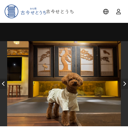
古今せとうち
宿泊日
宿泊人数
-
2 名