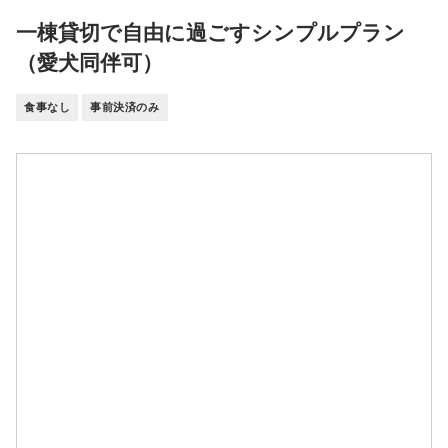
一棟貸切で自由に過ごすシンプルプラン ​
（愛犬同伴可）
食事なし
事前決済のみ
空室料金カレンダー
大人 2名
一棟貸切で自由に過ごすシンプルプラン ​（愛犬同伴可）
8月
2026
日
月
火
水
木
金
土
1