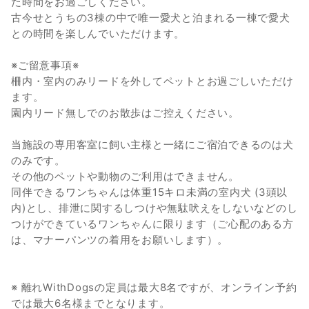
た時間をお過ごしください。
古今せとうちの3棟の中で唯一愛犬と泊まれる一棟で愛犬
との時間を楽しんでいただけます。
※ご留意事項※
柵内・室内のみリードを外してペットとお過ごしいただけ
ます。
園内リード無しでのお散歩はご控えください。
当施設の専用客室に飼い主様と一緒にご宿泊できるのは犬
のみです。
その他のペットや動物のご利用はできません。
同伴できるワンちゃんは体重15キロ未満の室内犬 (3頭以
内)とし、排泄に関するしつけや無駄吠えをしないなどのし
つけができているワンちゃんに限ります（ご心配のある方
は、マナーパンツの着用をお願いします）。
※ 離れWithDogsの定員は最大8名ですが、オンライン予約
では最大6名様までとなります。