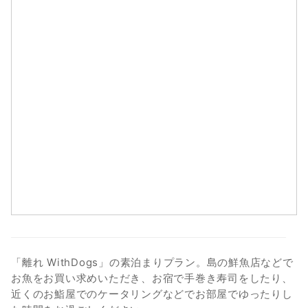
2
3
4
5
6
7
8
9
10
11
12
13
14
15
16
17
18
19
20
21
22
23
24
25
26
27
28
29
30
31
「離れ WithDogs」の素泊まりプラン。島の鮮魚店などで
お魚をお買い求めいただき、お宿で手巻き寿司をしたり、
近くのお鮨屋でのケータリングなどでお部屋でゆったりし