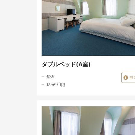
ダブルベッド(A室)
禁煙
部
18
m²
/
1
階