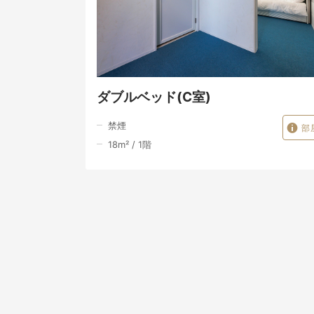
ダブルベッド(C室)
禁煙
部
18
m²
/
1
階