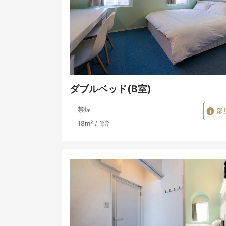
ダブルベッド(B室)
禁煙
部
18
m²
/
1
階