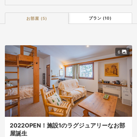
詳細はHPご参照ください。
プラン
(
10
)
お部屋
(
5
)
6
2022OPEN！施設1のラグジュアリーなお部
屋誕生