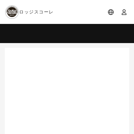
ロッジスコーレ
宿泊日
宿泊人数
-
2 名 (1室)
大人 2名
8月
2026
日
月
火
水
木
金
土
1