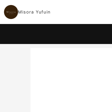
Misora Yufuin
宿泊日
-
大人 2名
日
2