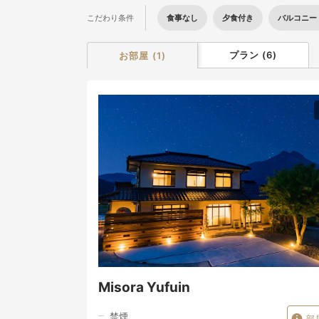
食事なし
夕食付き
バルコニー
こだわり条件
【問い合わせ先】
施設・プランに関す
プラン
(
6
)
お部屋
(
1
)
STAY YUFUIN：09
Misora Yufuin
禁煙
部