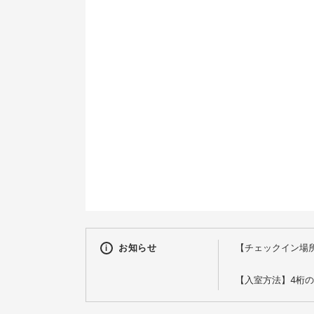
9
16
23
30
お知らせ
【チェックイン場
【入室方法】4桁
【チェックイン方