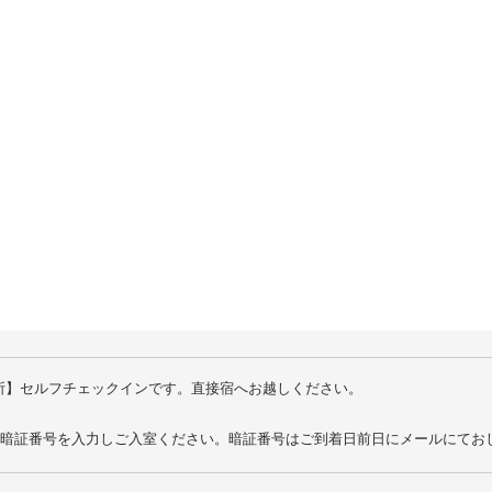
10
11
12
13
14
17
18
19
20
21
24
25
26
27
28
31
所】セルフチェックインです。直接宿へお越しください。
の暗証番号を入力しご入室ください。暗証番号はご到着日前日にメールにてお
法】客室内のチェックイン端末にてお手続きをお願いいたします。チェックイ