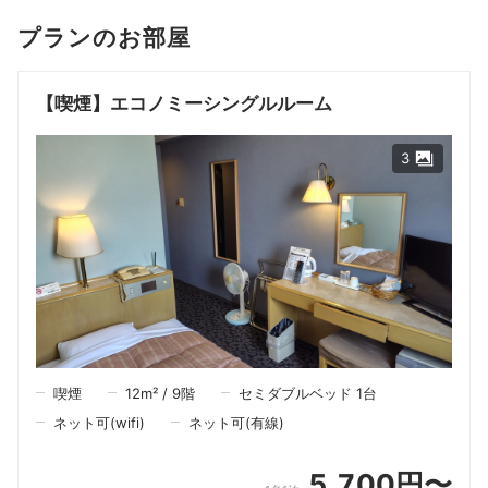
プランのお部屋
【喫煙】エコノミーシングルルーム
3
喫煙
12
m²
/
9
階
セミダブルベッド 1台
ネット可(wifi)
ネット可(有線)
5,700円〜