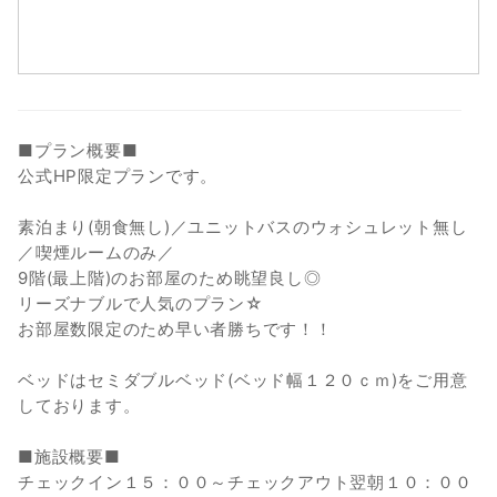
30
31
■プラン概要■
公式HP限定プランです。
素泊まり(朝食無し)／ユニットバスのウォシュレット無し
／喫煙ルームのみ／
9階(最上階)のお部屋のため眺望良し◎
リーズナブルで人気のプラン☆
お部屋数限定のため早い者勝ちです！！
ベッドはセミダブルベッド(ベッド幅１２０ｃｍ)をご用意
しております。
■施設概要■
チェックイン１５：００～チェックアウト翌朝１０：００