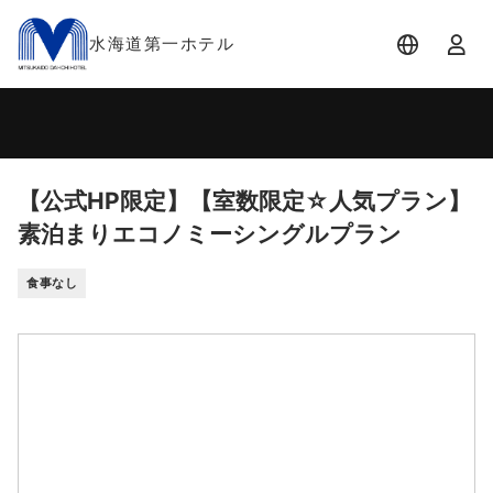
水海道第一ホテル
宿泊日
宿泊人数
-
2 名 (1室)
【公式HP限定】【室数限定☆人気プラン】
素泊まりエコノミーシングルプラン
食事なし
空室料金カレンダー
大人 2名
【公式HP限定】【室数限定☆人気プラン】素泊まりエコノミー
シングルプラン
2026/12/07以降は発売前となります。切り替えは日本時間00:00
です。