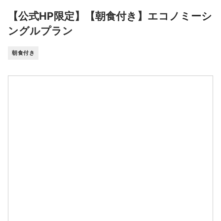
【公式HP限定】【朝食付き】エコノミーシ
ングルプラン
朝食付き
空室料金カレンダー
大人 2名
【公式HP限定】【朝食付き】エコノミーシングルプラン
2026/12/06以降は発売前となります。切り替えは日本時間00:00
です。
8月
2026
日
月
火
水
木
金
土