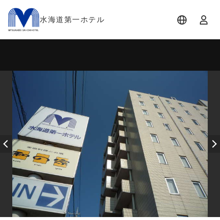
水海道第一ホテル
宿泊日
宿泊人数
-
2 名 (1室)