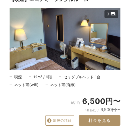
3
喫煙
12
m²
/
9
階
セミダブルベッド 1台
ネット可(wifi)
ネット可(有線)
6,500円〜
1名1泊
6,500円〜
1名あたり
料金を見る
部屋の詳細