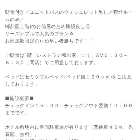
朝食付き／ユニットバスのウォシュレット無し／喫煙ルー
ムのみ／
9階(最上階)のお部屋のため眺望良し◎
リーズナブルで人気のプラン☆
お部屋数限定のため早い者勝ちです！！
ご朝食は1階「レストラン和の家」にて、AM６：３０～
８：３０（閉店）でご用意しております。
ベッドはセミダブルベッド(ベッド幅１２０ｃｍ)をご用意
しております。
■施設概要■
チェックイン１５：００～チェックアウト翌朝１０：００
までです。
ホテル敷地内に平面駐車場が有ります（普通車４５台、先
着順、無料）。