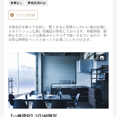
食事なし
事前決済のみ
プランの詳細
大島北ICを降りて左折し、暫くすると見晴らしのいい道の左側に
スタイリッシュな黒い当施設が所在しております。外観同様、館
内もモダンシックな家具やインテリアで統一されているので、非
日常な時間をペットとゆっくりお過ごしいただけます。
※5名様～のご利用の場合、敷布団に添寝となりますので1名様追
加料金3,000円とお安くご利用いただけます。5名様～のご利用の
場合お気軽にご相談ください。
6
（幼児の方の添寝は無料です）
寝具は4組設置しています。
寝具の追加はできません。
※連泊の際の清掃はいたしません。
ペット同伴につきまして
※ペットの宿泊料金はいただきません。
※多頭宿泊はお問い合わせください。
※トイレ・消耗品に関する販売、ご用意はございません。予めご
了承ください。
※ペットアレルギーのお客様・ペット臭が気になるお客様は宿泊
をお控えください。
【一棟貸切】1日1組限定