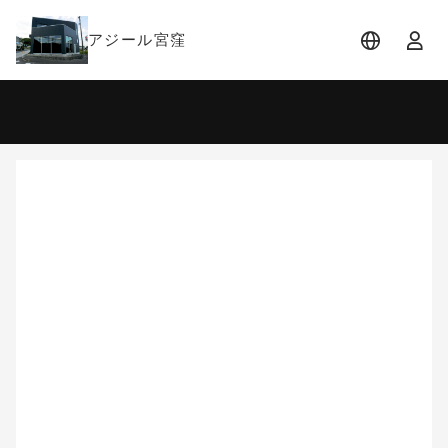
アジール宮窪
宿泊日
宿泊人数
-
2 名
大人 2名
8月
2026
日
月
火
水
木
金
土
1