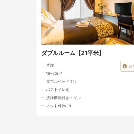
ダブルルーム【21平米】
禁煙
部
18–20
m²
ダブルベッド 1台
バストイレ別
洗浄機能付きトイレ
ネット可(wifi)