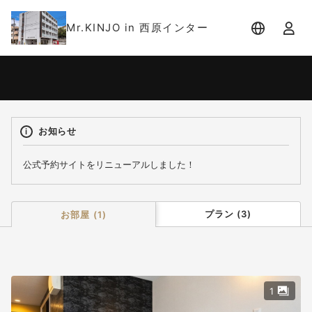
Mr.KINJO in 西原インター
宿泊日
宿泊人数
-
2 名 (1室)
お知らせ
公式予約サイトをリニューアルしました！
プラン
(
3
)
お部屋
(
1
)
1