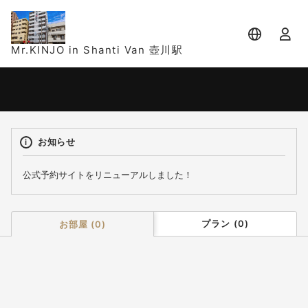
Mr.KINJO in Shanti Van 壺川駅
宿泊日
宿泊人数
-
2 名 (1室)
お知らせ
公式予約サイトをリニューアルしました！
プラン
(
0
)
お部屋
(
0
)