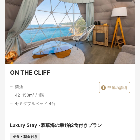
ON THE CLIFF
禁煙
部屋の詳細
42–150
m²
/
1
階
セミダブルベッド 4台
Luxury Stay -豪華海の幸1泊2食付きプラン
夕食・朝食付き