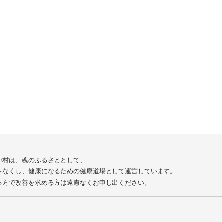
10
11
12
13
14
17
18
19
20
21
24
25
26
27
28
31
か村は、魂のふるさととして、
をなくし、健康になるための健康道場として運営しています。
る方で改善を求める方は遠慮なくお申し出ください。