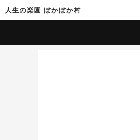
人生の楽園 ぽかぽか村
宿泊日
-
大人 2名
日
2