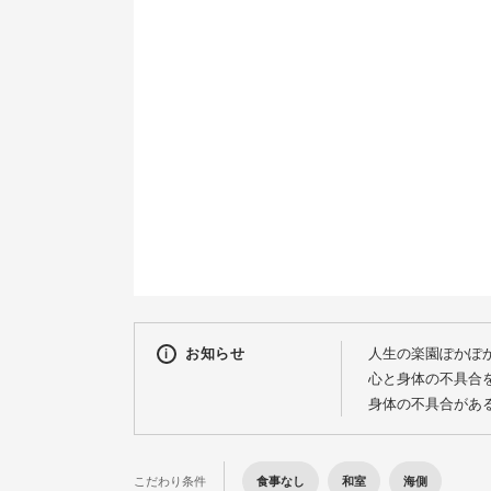
9
16
23
30
お知らせ
人生の楽園ぽかぽ
心と身体の不具合
身体の不具合があ
食事なし
和室
海側
こだわり条件