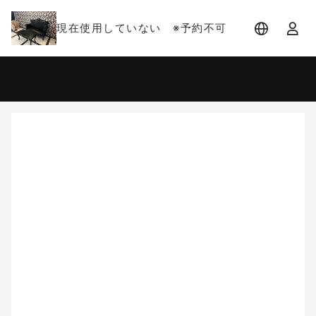
現在使用していない ※予約不可
宿泊日
宿泊人数
-
2 名 (1室)
大人 2名
8月
2026
日
月
火
水
木
金
土
1