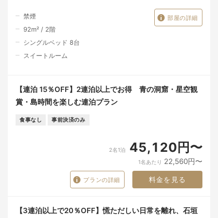
禁煙
部屋の詳細
92
m²
/
2
階
シングルベッド 8台
スイートルーム
【連泊 15％OFF】2連泊以上でお得 青の洞窟・星空観
賞・島時間を楽しむ連泊プラン
食事なし
事前決済のみ
45,120円〜
2名1泊
22,560円〜
1名あたり
料金を見る
プランの詳細
【3連泊以上で20％OFF】慌ただしい日常を離れ、石垣