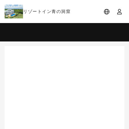
リゾートイン青の洞窟
宿泊日
宿泊人数
-
2 名 (1室)
大人 2名
8月
2026
日
月
火
水
木
金
土
1