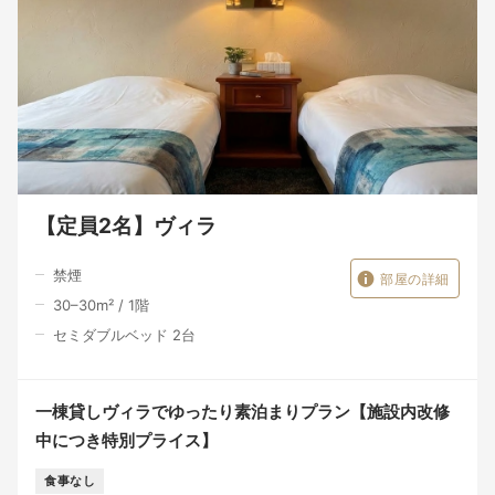
【定員2名】ヴィラ
禁煙
部屋の詳細
30–30
m²
/
1
階
セミダブルベッド 2台
一棟貸しヴィラでゆったり素泊まりプラン【施設内改修
中につき特別プライス】
食事なし