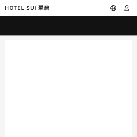
HOTEL SUI 翠碧
宿泊日
宿泊人数
-
2 名
大人 2名
8月
2026
日
月
火
水
木
金
土
1
2
3
4
5
6
7
8