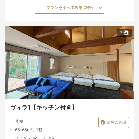
プランをすべてみる (2件)
7
ヴィラ1【キッチン付き】
禁煙
部屋の詳細
65–65
m²
/
1
階
セミダブルベッド 4台