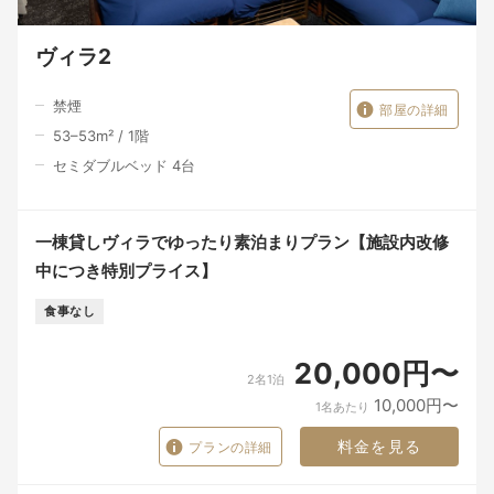
ヴィラ2
禁煙
部屋の詳細
53–53
m²
/
1
階
セミダブルベッド 4台
一棟貸しヴィラでゆったり素泊まりプラン【施設内改修
中につき特別プライス】
食事なし
20,000円〜
2名1泊
10,000円〜
1名あたり
料金を見る
プランの詳細