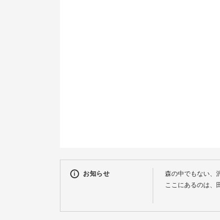
9
16
23
30
お知らせ
森の中でもない、
ここにあるのは、
伊豆沼キャンプ場
でも、そこで過ご