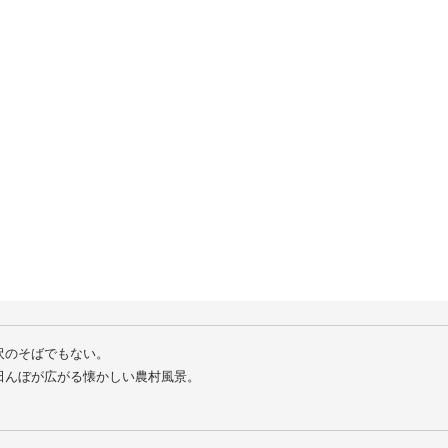
10
11
12
13
14
17
18
19
20
21
24
25
26
27
28
31
沢のそばでもない。
田んぼが広がる懐かしい農村風景。
は、専用に整備されたキャンプ場ではありません。
す時間には、他のキャンプ場では得られない「何か」があります。