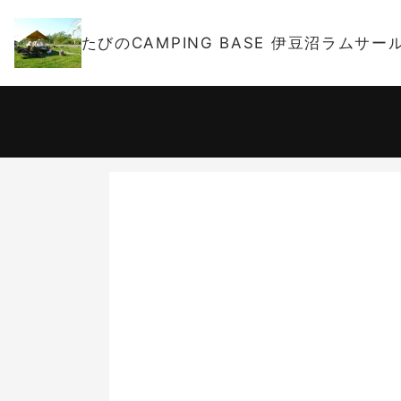
たびのCAMPING BASE 伊豆沼ラムサ
宿泊日
-
大人 2名
日
2