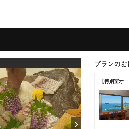
宿泊人数
2 名 (1室)
プランのお
【特別室オー