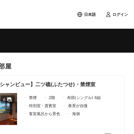
日本語
ログイン
検索する
部屋
シャンビュー】二ツ礁(ふたつせ)・禁煙室
禁煙
2
階
布団(シングル) 6組
6
特別室・貴賓室
夜景が自慢
客室風呂から景色
海側