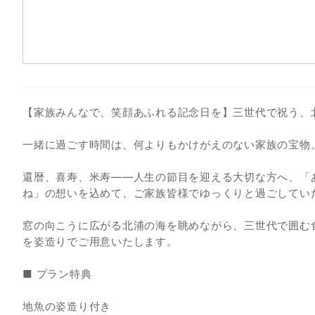
30
31
【家族みんなで、笑顔あふれる記念日を】三世代で祝う、
一緒に過ごす時間は、何よりもかけがえのない家族の宝物
還暦、喜寿、米寿――人生の節目を迎える大切な方へ、「
ね」の想いを込めて、ご家族皆様でゆっくりと過ごしてい
窓の向こうに広がる北浦の海を眺めながら、三世代で囲む
を姿造りでご用意いたします。
■ プラン特典
地魚の姿造り付き