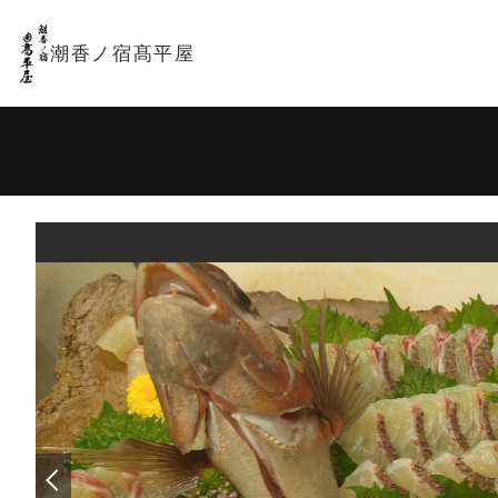
潮香ノ宿髙平屋
宿泊日
-