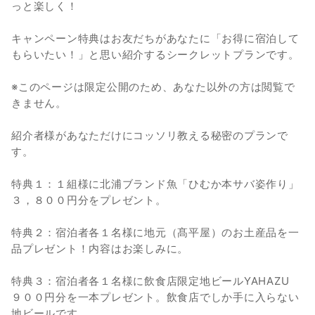
っと楽しく！
キャンペーン特典はお友だちがあなたに「お得に宿泊して
もらいたい！」と思い紹介するシークレットプランです。
※このページは限定公開のため、あなた以外の方は閲覧で
きません。
紹介者様があなただけにコッソリ教える秘密のプランで
す。​
特典１：１組様に北浦ブランド魚「ひむか本サバ姿作り」
３，８００円分をプレゼント。
特典２：宿泊者各１名様に地元（髙平屋）のお土産品を一
品プレゼント！内容はお楽しみに。
特典３：宿泊者各１名様に飲食店限定地ビールYAHAZU
９００円分を一本プレゼント。飲食店でしか手に入らない
地ビールです。