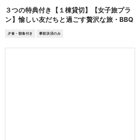
３つの特典付き【１棟貸切】【女子旅プラ
ン】愉しい友だちと過ごす贅沢な旅・BBQ
夕食・朝食付き
事前決済のみ
空室料金カレンダー
大人 2名
３つの特典付き【１棟貸切】【女子旅プラン】愉しい友だちと過
ごす贅沢な旅・BBQ
2027/02/05以降は発売前となります。切り替えは日本時間00:00
です。
8月
2026
日
月
火
水
木
金
土