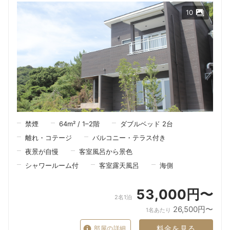
10
禁煙
64
m²
/
1–2
階
ダブルベッド 2台
離れ・コテージ
バルコニー・テラス付き
夜景が自慢
客室風呂から景色
シャワールーム付
客室露天風呂
海側
53,000円〜
2名1泊
26,500円〜
1名あたり
料金を見る
部屋の詳細