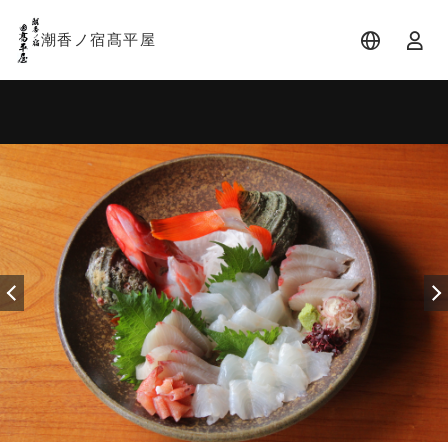
潮香ノ宿髙平屋
宿泊日
宿泊人数
-
2 名 (1室)