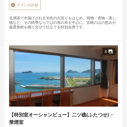
プランの詳細
北浦港で水揚げされる旬魚のお造りをはじめ、焼物・煮物・蒸し
物など、その時季ならではの海の幸を中心に、宮崎の山の恵みや
厳選食材を織り交ぜて仕立てる特別会席です。
その時季に最も美味しい食材を選び、海の幸と山の恵み、それぞ
れの持ち味を活かして一皿一皿丁寧に仕立てた特別会席です。
窓の向こうに広がる北浦の海を眺めながら、旬の味覚とともに、
6
ゆったりとした夕食の時間をお楽しみください。
目の前の海から届く恵み、そして山の恵み。その時季に一番美味
しいものを選び、一皿一皿に心を込めて仕立てています。
季節によって変わる味わいとともに、北浦で過ごす特別なひとと
きをお楽しみください。
\\\全10品 北浦の海と宮崎の恵みを味わう「海幸山幸料理」///
一皿の料理は、旅の記憶になる。
私たちは、旅の記憶に残るのは、ただ「何を食べたか」だけでは
【特別室オーシャンビュー】二ツ礁(ふたつせ)・
ないと思っています。
禁煙室
「誰と、どんな場所で食事の時間を過ごしたか」。
その時間こそが、あとになって心に残るのではないでしょうか。