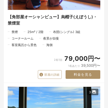
けれど、その向こうにある人の想い、この北浦の景色、そして大
切な人と過ごす時間が重なったとき、料理はただのモノではな
く、心に残る「思い出」になるのだと思います。
【角部屋オーシャンビュー】烏帽子(えぼうし)・
潮香ノ宿 髙平屋が届けたいのは、料理だけではありません。
窓を開けたときに感じる海の香り。
禁煙室
地元の人との何気ない会話。
そして、大切な人とゆっくり食事の時間を過ごすひとときです。
禁煙
25
m²
/
2
階
布団(シングル) 3組
ここで過ごしたひとときが、
コーナールーム
夜景が自慢
「また帰りたいね」と、いつかふと思い出していただける旅にな
れば、私たちにとってそれ以上の喜びはありません。
客室風呂から景色
海側
～～～食事の時間も、旅の大切なひととき。～～～
79,000円〜
2名1泊
限られた時間の中でも、一品一品丁寧にお料理を仕上げるため、
39,500円〜
1名あたり
夕食は18時30分、朝食は8時からのご案内となります。
料金を見る
部屋の詳細
夕食は、その日に届いた北浦の海の幸を中心に、山の恵み、里の
旬を織り交ぜた会席料理をご用意いたします。
食材と向き合う時間。
料理人が手をかけるひと手間。
3
そして、お客様のもとへ届ける瞬間。
一皿の料理が生まれるまでには、たくさんの人の手と想いが込め
られています。