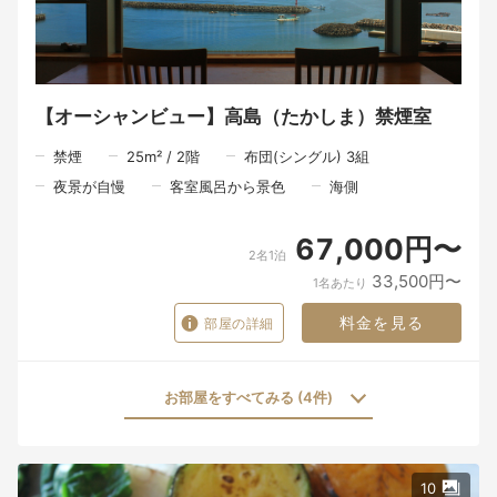
切な思い出になるのだと私たちは考えています。
朝食は、朝の海を眺めながら、北浦の恵みを感じていただく時間
です。
慌ただしい日常から少し離れ、ゆっくりと流れる朝のひととき。
ここで迎える朝が、旅の記憶の一つとなりますように。
【オーシャンビュー】高島（たかしま）禁煙室
※お食事は皆様同じ時間でのご案内となります。
禁煙
25
m²
/
2
階
布団(シングル) 3組
一品一品を丁寧に仕上げ、心を込めてお届けするため、ご理解い
ただけますと幸いです。
夜景が自慢
客室風呂から景色
海側
67,000円〜
2名1泊
33,500円〜
1名あたり
料金を見る
部屋の詳細
お部屋をすべてみる (4件)
10