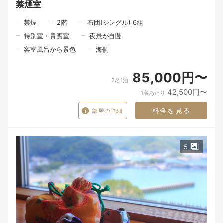
禁煙室
\\\全10品 北浦の穏やかな海と宮崎の豊かな恵みを味わう「海幸
山幸料理 至福」
///
禁煙
2
階
布団(シングル) 6組
特別室・貴賓室
夜景が自慢
一皿の料理は、旅の記憶になる。
客室風呂から景色
海側
私たちは、旅の記憶に残るのは、ただ「何を食べたか」だけでは
ないと思っています。
「誰と、どんな場所で食事の時間を過ごしたか」。
85,000円〜
その時間こそが、あとになって心に残るのではないでしょうか。
2名1泊
42,500円〜
北浦には、海の幸があります。
1名あたり
山の恵みがあります。
里で育てられた旬の食材があります。
料金を見る
部屋の詳細
けれど、その恵みの向こうには、たくさんの人の手があります。
夜中から海に出る漁師さん。
5
畑で野菜を育てる人。
食材を運んでくれる人。
その日の魚や野菜と向き合いながら料理を仕上げる料理人。
そして、「ようこそ」とお迎えする私たち。
たくさんの人の手を通って、ようやく一皿の料理がお客様の前に
並びます。
食材や器は、目に見える「モノ」です。