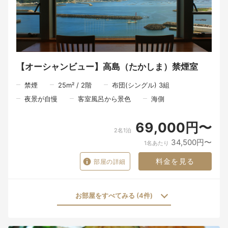
慌ただしい日常から少し離れ、ゆっくりと流れる朝のひととき。
ここで迎える朝が、旅の記憶の一つとなりますように。
※お食事は皆様同じ時間でのご案内となります。
一品一品を丁寧に仕上げ、心を込めてお届けするため、ご理解い
ただけますと幸いです。
【オーシャンビュー】高島（たかしま）禁煙室
禁煙
25
m²
/
2
階
布団(シングル) 3組
夜景が自慢
客室風呂から景色
海側
69,000円〜
2名1泊
34,500円〜
1名あたり
料金を見る
部屋の詳細
お部屋をすべてみる (4件)