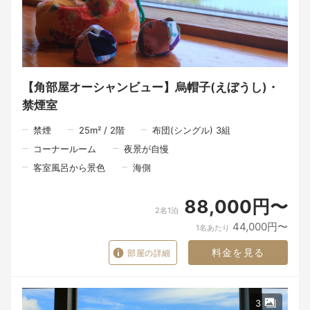
【角部屋オーシャンビュー】烏帽子(えぼうし)・
禁煙室
禁煙
25
m²
/
2
階
布団(シングル) 3組
コーナールーム
夜景が自慢
客室風呂から景色
海側
88,000円〜
2名1泊
44,000円〜
1名あたり
料金を見る
部屋の詳細
3