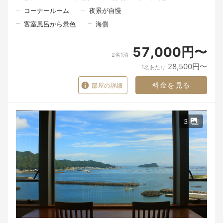
そして、お客様のもとへ届ける瞬間。
コーナールーム
夜景が自慢
一皿の料理が生まれるまでには、たくさんの人の手と想いが込め
客室風呂から景色
海側
られています。
料理を味わう時間だけではなく、器を手に取る瞬間、大切な方と
57,000円〜
の会話、窓の向こうに広がる景色。
2名1泊
28,500円〜
1名あたり
そのすべてが重なったとき、食事はただの時間ではなく、旅の大
切な思い出になるのだと私たちは考えています。
料金を見る
部屋の詳細
朝食は、朝の海を眺めながら、北浦の恵みを感じていただく時間
です。
慌ただしい日常から少し離れ、ゆっくりと流れる朝のひととき。
3
ここで迎える朝が、旅の記憶の一つとなりますように。
※お食事は皆様同じ時間でのご案内となります。
一品一品を丁寧に仕上げ、心を込めてお届けするため、ご理解い
ただけますと幸いです。