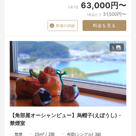
63,000円〜
たくさんの人の手を通って、ようやく一皿の料理がお客様の前に
2名1泊
並びます。
31,500円〜
1名あたり
食材や器は、目に見える「モノ」です。
けれど、その向こうにある人の想い、この北浦の景色、そして大
料金を見る
部屋の詳細
切な人と過ごす時間が重なったとき、料理はただのモノではな
く、心に残る「思い出」になるのだと思います。
潮香ノ宿 髙平屋が届けたいのは、料理だけではありません。
5
窓を開けたときに感じる海の香り。
地元の人との何気ない会話。
そして、大切な人とゆっくり食事の時間を過ごすひとときです。
ここで過ごしたひとときが、
「また帰りたいね」と、いつかふと思い出していただける旅にな
れば、私たちにとってそれ以上の喜びはありません。
～～～食事の時間も、旅の大切なひととき。～～～
限られた時間の中でも、一品一品丁寧にお料理を仕上げるため、
夕食は18時30分、朝食は8時からのご案内となります。
【角部屋オーシャンビュー】烏帽子(えぼうし)・
夕食は、その日に届いた北浦の海の幸を中心に、山の恵み、里の
旬を織り交ぜた会席料理をご用意いたします。
禁煙室
食材と向き合う時間。
禁煙
25
m²
/
2
階
布団(シングル) 3組
料理人が手をかけるひと手間。