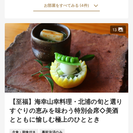
お部屋をすべてみる (4件)
13
【至福】海幸山幸料理・北浦の旬と選り
すぐりの恵みを味わう特別会席◇美酒
とともに愉しむ極上のひととき
夕食・朝食付き
事前決済のみ