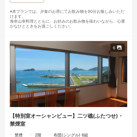
※本プランでは、夕食のお席にてお飲み物を90分お愉しみいただ
けます。
海幸山幸料理とともに、お好みのお飲み物を味わいながら、心豊
かなひとときをお過ごしください。
【ご用意しておりますお飲み物】
・地酒
・宮崎焼酎
6
・生ビール／瓶ビール
・グラスワイン（赤・白）
・ハイボール
・ソフトドリンク
こちらのプランでは、北浦の海で育まれた旬の魚介と、宮崎の豊
かな大地が育てた食材を使った「海幸山幸料理」をご用意してお
ります。
目の前の海から届く恵み、そして山の恵み。その時季に一番美味
しいものを選び、一皿一皿に心を込めて仕立てています。
季節によって変わる味わいとともに、北浦で過ごす特別なひとと
きをお楽しみください。
【特別室オーシャンビュー】二ツ礁(ふたつせ)・
禁煙室
\\\全10品 北浦の海と宮崎の恵みを味わう「海幸山幸料理」///
一皿の料理は、旅の記憶になる。
禁煙
2
階
布団(シングル) 6組