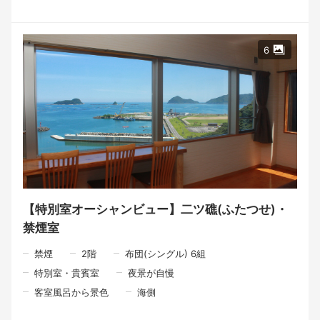
目の前の海から届く恵み、そして山の恵み。その時季に一番美味
しいものを選び、一皿一皿に心を込めて仕立てています。
季節によって変わる味わいとともに、北浦で過ごす特別なひとと
6
きをお楽しみください。
\\\全10品 北浦の海と宮崎の恵みを味わう「海幸山幸料理」///
一皿の料理は、旅の記憶になる。
私たちは、旅の記憶に残るのは、ただ「何を食べたか」だけでは
ないと思っています。
「誰と、どんな場所で食事の時間を過ごしたか」。
その時間こそが、あとになって心に残るのではないでしょうか。
北浦には、海の幸があります。
山の恵みがあります。
里で育てられた旬の食材があります。
【特別室オーシャンビュー】二ツ礁(ふたつせ)・
禁煙室
けれど、その恵みの向こうには、たくさんの人の手があります。
夜中から海に出る漁師さん。
禁煙
2
階
布団(シングル) 6組
畑で野菜を育てる人。
特別室・貴賓室
夜景が自慢
食材を運んでくれる人。
その日の魚や野菜と向き合いながら料理を仕上げる料理人。
客室風呂から景色
海側
そして、「ようこそ」とお迎えする私たち。