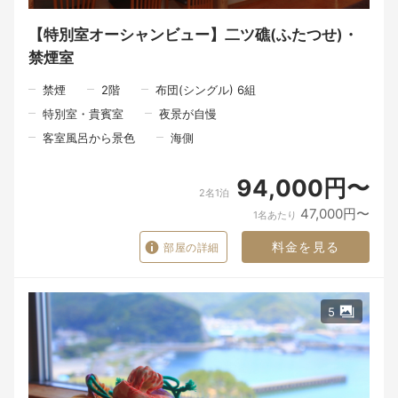
時間を。
窓いっぱいに広がる太平洋の景色と、心をほぐす静けさが、旅の
疲れを癒してくれます。
【特別室オーシャンビュー】二ツ礁(ふたつせ)・
禁煙室
●ご家族旅行に
●記念日や特別な日のご夫婦に
●美味しいお酒と料理を楽しみたい大人旅に
禁煙
2
階
布団(シングル) 6組
特別室・貴賓室
夜景が自慢
一年のうち、この季節にしか味わえない贅沢を、どうぞご体感く
ださい。
客室風呂から景色
海側
「東九州伊勢えび海道」でしか出会えない感動のひとときを。
皆さまのお越しを心よりお待ちしております。
94,000円〜
※このプランで東雲をご利用の場合、お食事会場は髙平屋となり
2名1泊
ます。
47,000円〜
1名あたり
料金を見る
部屋の詳細
5