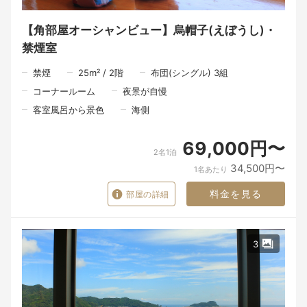
「また帰りたいね」と、いつかふと思い出していただける旅にな
れば、私たちにとってそれ以上の喜びはありません。
【角部屋オーシャンビュー】烏帽子(えぼうし)・
禁煙室
～～～食事の時間も、旅の大切なひととき。～～～
禁煙
25
m²
/
2
階
布団(シングル) 3組
限られた時間の中でも、一品一品丁寧にお料理を仕上げるため、
夕食は18時30分、朝食は8時からのご案内となります。
コーナールーム
夜景が自慢
夕食は、その日に届いた北浦の海の幸を中心に、山の恵み、里の
客室風呂から景色
海側
旬を織り交ぜた会席料理をご用意いたします。
食材と向き合う時間。
69,000円〜
料理人が手をかけるひと手間。
2名1泊
そして、お客様のもとへ届ける瞬間。
34,500円〜
1名あたり
一皿の料理が生まれるまでには、たくさんの人の手と想いが込め
料金を見る
部屋の詳細
られています。
料理を味わう時間だけではなく、器を手に取る瞬間、大切な方と
の会話、窓の向こうに広がる景色。
3
そのすべてが重なったとき、食事はただの時間ではなく、旅の大
切な思い出になるのだと私たちは考えています。
朝食は、朝の海を眺めながら、北浦の恵みを感じていただく時間
です。