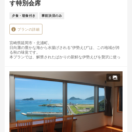
す特別会席
夕食・朝食付き
事前決済のみ
プランの詳細
宮崎県延岡市・北浦町。
日向灘の豊かな海から水揚げされる“伊勢えび”は、この地域が誇
る秋の味覚です。
本プランでは、解禁されたばかりの新鮮な伊勢えびを贅沢に使っ
た特別料理をご用意いたしました。
ぷりぷりとした食感と濃厚な甘みを楽しめるお造り、香ばしく焼
き上げた焼き伊勢えび、外はカリッと中はジューシー伊勢えびの
6
天ぷら、刺身とは一味違った炙り伊勢えび、伊勢えびの旨みが染
み出す濃厚なお味噌汁…。
伊勢えびの魅力を余すことなく堪能していただける、まさに「伊
勢えびづくし」の宿泊プランです。
さらに、伊勢えびだけでなく、北浦の港で朝獲れた地魚や、地元
で育まれた旬の野菜・お米もご一緒に。
美しい海と山に囲まれたこの土地だからこそ味わえる“ふるさとの
ごちそう”をお楽しみいただけます。
お食事のあとは、全室オーシャンビューの客室でゆったりとした