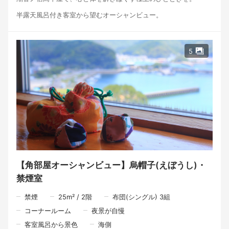
半露天風呂付き客室から望むオーシャンビュー。
海の気配を感じながら、誰にも邪魔されない静かな時間をお愉し
みいただけます。
ご夕食は、お客様だけのプライベート空間で味わう部屋食スタイ
5
ル。
地元漁師町ならではの新鮮な海の幸をふんだんに盛り込んだ特選
おまかせ料理を、心ゆくまでご堪能ください。
【ご夕食のご案内】 誰にも邪魔されないプライベートなひととき
を大切にするため、ご夕食は「お部屋食」にてご用意いたしま
す。
18時15分よりお部屋にて準備を整え、18時30分より美食の宴を始
めさせていただきます。
【ご朝食のご案内】 朝の柔らかな光が差し込む、1階の個室会場
にてご用意しております。
【角部屋オーシャンビュー】烏帽子(えぼうし)・
8時より、炊き立てのご飯と旬の味覚をお楽しみください。
禁煙室
※お客様に最高の状態でお召し上がりいただけるよう、アレルギ
ーや苦手な食材がございましたら、些細なことでも事前にお気兼
禁煙
25
m²
/
2
階
布団(シングル) 3組
ねなくお申し付けください。
コーナールーム
夜景が自慢
客室風呂から景色
海側