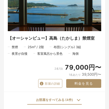
料理を味わう時間だけではなく、器を手に取る瞬間、大切な方と
の会話、窓の向こうに広がる景色。
そのすべてが重なったとき、食事はただの時間ではなく、旅の大
切な思い出になるのだと私たちは考えています。
朝食は、朝の海を眺めながら、北浦の恵みを感じていただく時間
です。
【オーシャンビュー】高島（たかしま）禁煙室
慌ただしい日常から少し離れ、ゆっくりと流れる朝のひととき。
ここで迎える朝が、旅の記憶の一つとなりますように。
禁煙
25
m²
/
2
階
布団(シングル) 3組
※お食事は皆様同じ時間でのご案内となります。
夜景が自慢
客室風呂から景色
海側
一品一品を丁寧に仕上げ、心を込めてお届けするため、ご理解い
ただけますと幸いです。
79,000円〜
2名1泊
39,500円〜
1名あたり
料金を見る
部屋の詳細
お部屋をすべてみる (4件)