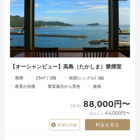
【オーシャンビュー】高島（たかしま）禁煙室
禁煙
25
m²
/
2
階
布団(シングル) 3組
夜景が自慢
客室風呂から景色
海側
88,000円〜
2名1泊
44,000円〜
1名あたり
料金を見る
部屋の詳細