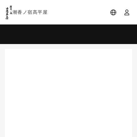
潮香ノ宿髙平屋
宿泊日
宿泊人数
-
2 名 (1室)
大人 2名
8月
2026
日
月
火
水
木
金
土
1