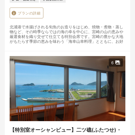
プランの詳細
北浦港で水揚げされる旬魚のお造りをはじめ、焼物・煮物・蒸し
物など、その時季ならではの海の幸を中心に、宮崎の山の恵みや
厳選食材を織り交ぜて仕立てる特別会席です。宮崎の豊かな大地
がもたらす季節の恵みを味わう「海幸山幸料理」とともに、お好
みのお飲み物をゆっくりとお楽しみください。
※本プランでは、ご夕食のお席にてお飲み物を90分ゆったりとお
愉しみいただけます。
6
【ご用意しておりますお飲み物】
・地酒
・宮崎焼酎
・生ビール／瓶ビール
・グラスワイン（赤・白）
・ハイボール
・ソフトドリンク
その時季に最も美味しい食材を選び、一皿一皿丁寧に仕立てた特
別会席です。窓の向こうに広がる北浦の海を眺めながら、旬の味
覚とともに、ゆっくりと流れる夕食の時間をお愉しみください。
【特別室オーシャンビュー】二ツ礁(ふたつせ)・