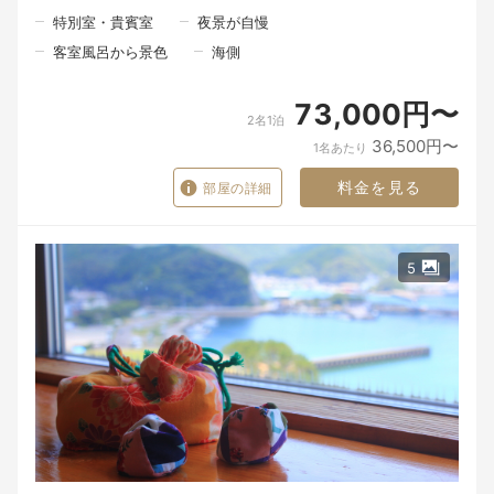
特別室・貴賓室
夜景が自慢
私たちは、旅の記憶に残るのは、ただ「何を食べたか」だけでは
ないと思っています。
客室風呂から景色
海側
「誰と、どんな場所で食事の時間を過ごしたか」。
その時間こそが、あとになって心に残るのではないでしょうか。
73,000円〜
北浦には、海の幸があります。
2名1泊
山の恵みがあります。
36,500円〜
里で育てられた旬の食材があります。
1名あたり
けれど、その恵みの向こうには、たくさんの人の手があります。
料金を見る
部屋の詳細
夜中から海に出る漁師さん。
畑で野菜を育てる人。
食材を運んでくれる人。
5
その日の魚や野菜と向き合いながら料理を仕上げる料理人。
そして、「ようこそ」とお迎えする私たち。
たくさんの人の手を通って、ようやく一皿の料理がお客様の前に
並びます。
食材や器は、目に見える「モノ」です。
けれど、その向こうにある人の想い、この北浦の景色、そして大
切な人と過ごす時間が重なったとき、料理はただのモノではな
く、心に残る「思い出」になるのだと思います。
潮香ノ宿 髙平屋が届けたいのは、料理だけではありません。