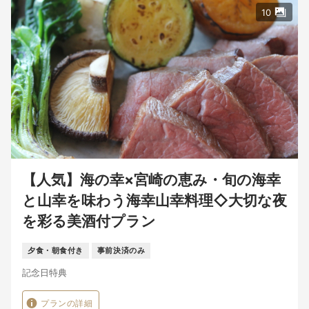
10
【人気】海の幸×宮崎の恵み・旬の海幸
と山幸を味わう海幸山幸料理◇大切な夜
を彩る美酒付プラン
夕食・朝食付き
事前決済のみ
記念日特典
プランの詳細