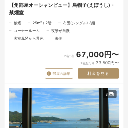
窓を開けたときに感じる海の香り。
【角部屋オーシャンビュー】烏帽子(えぼうし)・
地元の人との何気ない会話。
そして、大切な人とゆっくり食事の時間を過ごすひとときです。
禁煙室
ここで過ごしたひとときが、
禁煙
25
m²
/
2
階
布団(シングル) 3組
「また帰りたいね」と、いつかふと思い出していただける旅にな
れば、私たちにとってそれ以上の喜びはありません。
コーナールーム
夜景が自慢
客室風呂から景色
海側
～～～食事の時間も、旅の大切なひととき。～～～
限られた時間の中でも、一品一品丁寧にお料理を仕上げるため、
67,000円〜
夕食は18時30分、朝食は8時からのご案内となります。
2名1泊
33,500円〜
1名あたり
夕食は、その日に届いた北浦の海の幸を中心に、山の恵み、里の
旬を織り交ぜた会席料理をご用意いたします。
料金を見る
部屋の詳細
食材と向き合う時間。
料理人が手をかけるひと手間。
そして、お客様のもとへ届ける瞬間。
3
一皿の料理が生まれるまでには、たくさんの人の手と想いが込め
られています。
料理を味わう時間だけではなく、器を手に取る瞬間、大切な方と
の会話、窓の向こうに広がる景色。
そのすべてが重なったとき、食事はただの時間ではなく、旅の大