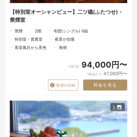
時間を。
窓いっぱいに広がる太平洋の景色と、心をほぐす静けさが、旅の
疲れを癒してくれます。
【特別室オーシャンビュー】二ツ礁(ふたつせ)・
禁煙室
●ご家族旅行に
●記念日や特別な日のご夫婦に
●美味しいお酒と料理を楽しみたい大人旅に
禁煙
2
階
布団(シングル) 6組
特別室・貴賓室
夜景が自慢
一年のうち、この季節にしか味わえない贅沢を、どうぞご体感く
ださい。
客室風呂から景色
海側
「東九州伊勢えび海道」でしか出会えない感動のひとときを。
皆さまのお越しを心よりお待ちしております。
94,000円〜
※このプランで東雲をご利用の場合、お食事会場は髙平屋となり
2名1泊
ます。
47,000円〜
1名あたり
料金を見る
部屋の詳細
5