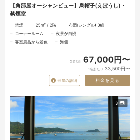
窓を開けたときに感じる海の香り。
【角部屋オーシャンビュー】烏帽子(えぼうし)・
地元の人との何気ない会話。
そして、大切な人とゆっくり食事の時間を過ごすひとときです。
禁煙室
ここで過ごしたひとときが、
禁煙
25
m²
/
2
階
布団(シングル) 3組
「また帰りたいね」と、いつかふと思い出していただける旅にな
れば、私たちにとってそれ以上の喜びはありません。
コーナールーム
夜景が自慢
客室風呂から景色
海側
～～～食事の時間も、旅の大切なひととき。～～～
限られた時間の中でも、一品一品丁寧にお料理を仕上げるため、
67,000円〜
夕食は18時30分、朝食は8時からのご案内となります。
2名1泊
33,500円〜
1名あたり
夕食は、その日に届いた北浦の海の幸を中心に、山の恵み、里の
旬を織り交ぜた会席料理をご用意いたします。
料金を見る
部屋の詳細
食材と向き合う時間。
料理人が手をかけるひと手間。
そして、お客様のもとへ届ける瞬間。
3
一皿の料理が生まれるまでには、たくさんの人の手と想いが込め
られています。
料理を味わう時間だけではなく、器を手に取る瞬間、大切な方と
の会話、窓の向こうに広がる景色。
そのすべてが重なったとき、食事はただの時間ではなく、旅の大