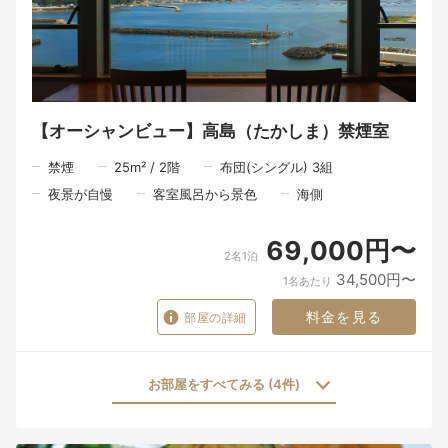
慌ただしい日常から少し離れ、ゆっくりと流れる朝のひととき。
ここで迎える朝が、旅の記憶の一つとなりますように。
※お食事は皆様同じ時間でのご案内となります。
一品一品を丁寧に仕上げ、心を込めてお届けするため、ご理解い
ただけますと幸いです。
【オーシャンビュー】高島（たかしま）禁煙室
禁煙
25
m²
/
2
階
布団(シングル) 3組
夜景が自慢
客室風呂から景色
海側
69,000円〜
2名1泊
34,500円〜
1名あたり
料金を見る
部屋の詳細
お部屋をすべてみる (4件)