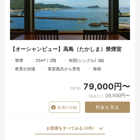
料理を味わう時間だけではなく、器を手に取る瞬間、大切な方と
の会話、窓の向こうに広がる景色。
そのすべてが重なったとき、食事はただの時間ではなく、旅の大
切な思い出になるのだと私たちは考えています。
朝食は、朝の海を眺めながら、北浦の恵みを感じていただく時間
です。
【オーシャンビュー】高島（たかしま）禁煙室
慌ただしい日常から少し離れ、ゆっくりと流れる朝のひととき。
ここで迎える朝が、旅の記憶の一つとなりますように。
禁煙
25
m²
/
2
階
布団(シングル) 3組
※お食事は皆様同じ時間でのご案内となります。
夜景が自慢
客室風呂から景色
海側
一品一品を丁寧に仕上げ、心を込めてお届けするため、ご理解い
ただけますと幸いです。
79,000円〜
2名1泊
39,500円〜
1名あたり
料金を見る
部屋の詳細
お部屋をすべてみる (4件)