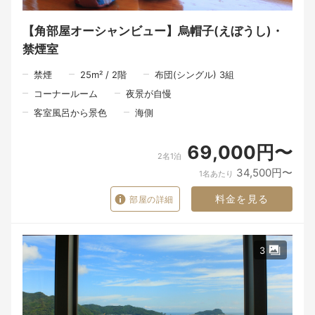
「また帰りたいね」と、いつかふと思い出していただける旅にな
れば、私たちにとってそれ以上の喜びはありません。
【角部屋オーシャンビュー】烏帽子(えぼうし)・
禁煙室
～～～食事の時間も、旅の大切なひととき。～～～
禁煙
25
m²
/
2
階
布団(シングル) 3組
限られた時間の中でも、一品一品丁寧にお料理を仕上げるため、
夕食は18時30分、朝食は8時からのご案内となります。
コーナールーム
夜景が自慢
夕食は、その日に届いた北浦の海の幸を中心に、山の恵み、里の
客室風呂から景色
海側
旬を織り交ぜた会席料理をご用意いたします。
食材と向き合う時間。
69,000円〜
料理人が手をかけるひと手間。
2名1泊
そして、お客様のもとへ届ける瞬間。
34,500円〜
1名あたり
一皿の料理が生まれるまでには、たくさんの人の手と想いが込め
料金を見る
部屋の詳細
られています。
料理を味わう時間だけではなく、器を手に取る瞬間、大切な方と
の会話、窓の向こうに広がる景色。
3
そのすべてが重なったとき、食事はただの時間ではなく、旅の大
切な思い出になるのだと私たちは考えています。
朝食は、朝の海を眺めながら、北浦の恵みを感じていただく時間
です。