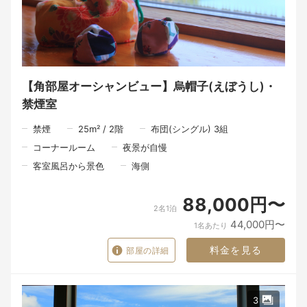
【角部屋オーシャンビュー】烏帽子(えぼうし)・
禁煙室
禁煙
25
m²
/
2
階
布団(シングル) 3組
コーナールーム
夜景が自慢
客室風呂から景色
海側
88,000円〜
2名1泊
44,000円〜
1名あたり
料金を見る
部屋の詳細
3