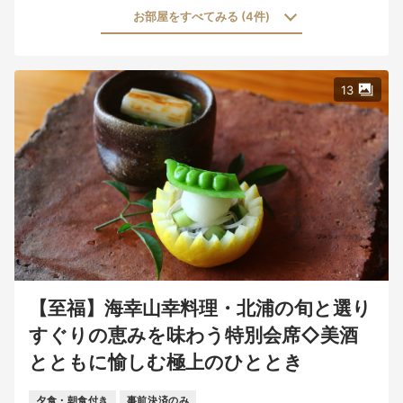
お部屋をすべてみる (4件)
13
【至福】海幸山幸料理・北浦の旬と選り
すぐりの恵みを味わう特別会席◇美酒
とともに愉しむ極上のひととき
夕食・朝食付き
事前決済のみ