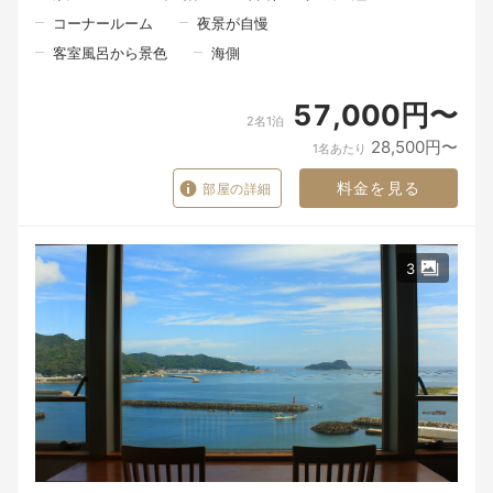
そして、お客様のもとへ届ける瞬間。
コーナールーム
夜景が自慢
一皿の料理が生まれるまでには、たくさんの人の手と想いが込め
客室風呂から景色
海側
られています。
料理を味わう時間だけではなく、器を手に取る瞬間、大切な方と
57,000円〜
の会話、窓の向こうに広がる景色。
2名1泊
28,500円〜
1名あたり
そのすべてが重なったとき、食事はただの時間ではなく、旅の大
切な思い出になるのだと私たちは考えています。
料金を見る
部屋の詳細
朝食は、朝の海を眺めながら、北浦の恵みを感じていただく時間
です。
慌ただしい日常から少し離れ、ゆっくりと流れる朝のひととき。
3
ここで迎える朝が、旅の記憶の一つとなりますように。
※お食事は皆様同じ時間でのご案内となります。
一品一品を丁寧に仕上げ、心を込めてお届けするため、ご理解い
ただけますと幸いです。