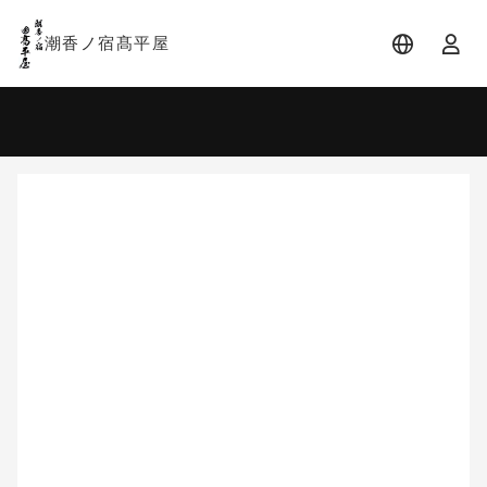
潮香ノ宿髙平屋
宿泊日
宿泊人数
-
2 名 (1室)
大人 2名
8月
2026
日
月
火
水
木
金
土
1