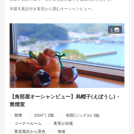
半露天風呂付き客室から望むオーシャンビュー。
海の気配を感じながら、誰にも邪魔されない静かな時間をお愉し
みいただけます。
ご夕食は、お客様だけのプライベート空間で味わう部屋食スタイ
5
ル。
地元漁師町ならではの新鮮な海の幸をふんだんに盛り込んだ特選
おまかせ料理を、心ゆくまでご堪能ください。
【ご夕食のご案内】 誰にも邪魔されないプライベートなひととき
を大切にするため、ご夕食は「お部屋食」にてご用意いたしま
す。
18時15分よりお部屋にて準備を整え、18時30分より美食の宴を始
めさせていただきます。
【ご朝食のご案内】 朝の柔らかな光が差し込む、1階の個室会場
にてご用意しております。
【角部屋オーシャンビュー】烏帽子(えぼうし)・
8時より、炊き立てのご飯と旬の味覚をお楽しみください。
禁煙室
※お客様に最高の状態でお召し上がりいただけるよう、アレルギ
ーや苦手な食材がございましたら、些細なことでも事前にお気兼
禁煙
25
m²
/
2
階
布団(シングル) 3組
ねなくお申し付けください。
コーナールーム
夜景が自慢
客室風呂から景色
海側