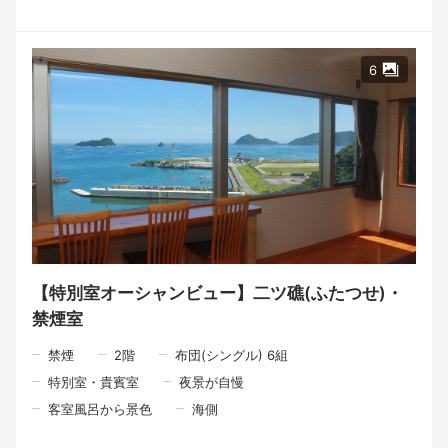
目の前の海から届く恵み、そして山の恵み。その時季に一番美味
しいものを選び、一皿一皿に心を込めて仕立てています。
季節によって変わる味わいとともに、北浦で過ごす特別なひとと
6
きをお楽しみください。
\\\全10品 北浦の海と宮崎の恵みを味わう「海幸山幸料理」///
一皿の料理は、旅の記憶になる。
私たちは、旅の記憶に残るのは、ただ「何を食べたか」だけでは
ないと思っています。
「誰と、どんな場所で食事の時間を過ごしたか」。
その時間こそが、あとになって心に残るのではないでしょうか。
北浦には、海の幸があります。
山の恵みがあります。
里で育てられた旬の食材があります。
【特別室オーシャンビュー】二ツ礁(ふたつせ)・
禁煙室
けれど、その恵みの向こうには、たくさんの人の手があります。
夜中から海に出る漁師さん。
禁煙
2
階
布団(シングル) 6組
畑で野菜を育てる人。
特別室・貴賓室
夜景が自慢
食材を運んでくれる人。
その日の魚や野菜と向き合いながら料理を仕上げる料理人。
客室風呂から景色
海側
そして、「ようこそ」とお迎えする私たち。