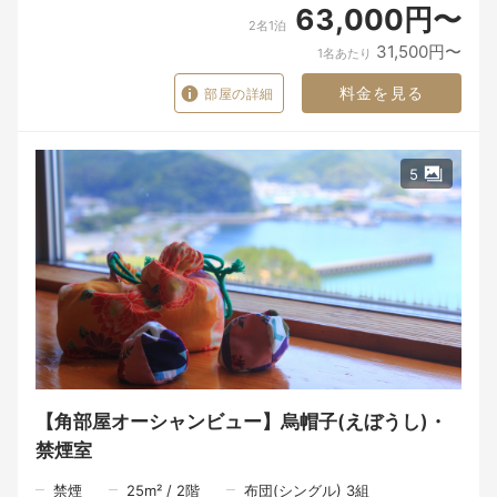
63,000円〜
たくさんの人の手を通って、ようやく一皿の料理がお客様の前に
2名1泊
並びます。
31,500円〜
1名あたり
食材や器は、目に見える「モノ」です。
けれど、その向こうにある人の想い、この北浦の景色、そして大
料金を見る
部屋の詳細
切な人と過ごす時間が重なったとき、料理はただのモノではな
く、心に残る「思い出」になるのだと思います。
潮香ノ宿 髙平屋が届けたいのは、料理だけではありません。
5
窓を開けたときに感じる海の香り。
地元の人との何気ない会話。
そして、大切な人とゆっくり食事の時間を過ごすひとときです。
ここで過ごしたひとときが、
「また帰りたいね」と、いつかふと思い出していただける旅にな
れば、私たちにとってそれ以上の喜びはありません。
～～～食事の時間も、旅の大切なひととき。～～～
限られた時間の中でも、一品一品丁寧にお料理を仕上げるため、
夕食は18時30分、朝食は8時からのご案内となります。
【角部屋オーシャンビュー】烏帽子(えぼうし)・
夕食は、その日に届いた北浦の海の幸を中心に、山の恵み、里の
旬を織り交ぜた会席料理をご用意いたします。
禁煙室
食材と向き合う時間。
禁煙
25
m²
/
2
階
布団(シングル) 3組
料理人が手をかけるひと手間。