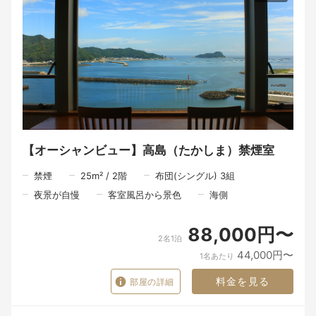
【オーシャンビュー】高島（たかしま）禁煙室
禁煙
25
m²
/
2
階
布団(シングル) 3組
夜景が自慢
客室風呂から景色
海側
88,000円〜
2名1泊
44,000円〜
1名あたり
料金を見る
部屋の詳細