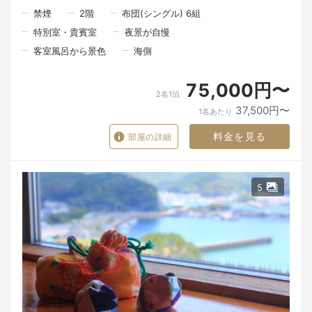
禁煙
2
階
布団(シングル) 6組
北浦には、海の幸があります。
特別室・貴賓室
夜景が自慢
山の恵みがあります。
里で育てられた旬の食材があります。
客室風呂から景色
海側
けれど、その恵みの向こうには、たくさんの人の手があります。
75,000円〜
夜中から海に出る漁師さん。
2名1泊
畑で野菜を育てる人。
37,500円〜
食材を運んでくれる人。
1名あたり
その日の魚や野菜と向き合いながら料理を仕上げる料理人。
料金を見る
部屋の詳細
そして、「ようこそ」とお迎えする私たち。
たくさんの人の手を通って、ようやく一皿の料理がお客様の前に
並びます。
5
食材や器は、目に見える「モノ」です。
けれど、その向こうにある人の想い、この北浦の景色、そして大
切な人と過ごす時間が重なったとき、料理はただのモノではな
く、心に残る「思い出」になるのだと思います。
潮香ノ宿 髙平屋が届けたいのは、料理だけではありません。
窓を開けたときに感じる海の香り。
地元の人との何気ない会話。
そして、大切な人とゆっくり食事の時間を過ごすひとときです。
ここで過ごしたひとときが、