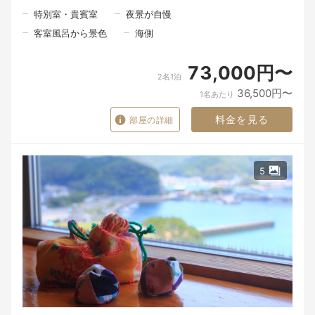
特別室・貴賓室
夜景が自慢
私たちは、旅の記憶に残るのは、ただ「何を食べたか」だけでは
ないと思っています。
客室風呂から景色
海側
「誰と、どんな場所で食事の時間を過ごしたか」。
その時間こそが、あとになって心に残るのではないでしょうか。
73,000円〜
北浦には、海の幸があります。
2名1泊
山の恵みがあります。
36,500円〜
里で育てられた旬の食材があります。
1名あたり
けれど、その恵みの向こうには、たくさんの人の手があります。
料金を見る
部屋の詳細
夜中から海に出る漁師さん。
畑で野菜を育てる人。
食材を運んでくれる人。
5
その日の魚や野菜と向き合いながら料理を仕上げる料理人。
そして、「ようこそ」とお迎えする私たち。
たくさんの人の手を通って、ようやく一皿の料理がお客様の前に
並びます。
食材や器は、目に見える「モノ」です。
けれど、その向こうにある人の想い、この北浦の景色、そして大
切な人と過ごす時間が重なったとき、料理はただのモノではな
く、心に残る「思い出」になるのだと思います。
潮香ノ宿 髙平屋が届けたいのは、料理だけではありません。