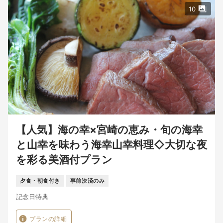
10
【人気】海の幸×宮崎の恵み・旬の海幸
と山幸を味わう海幸山幸料理◇大切な夜
を彩る美酒付プラン
夕食・朝食付き
事前決済のみ
記念日特典
プランの詳細