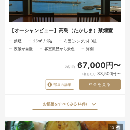
切な思い出になるのだと私たちは考えています。
朝食は、朝の海を眺めながら、北浦の恵みを感じていただく時間
です。
慌ただしい日常から少し離れ、ゆっくりと流れる朝のひととき。
ここで迎える朝が、旅の記憶の一つとなりますように。
【オーシャンビュー】高島（たかしま）禁煙室
※お食事は皆様同じ時間でのご案内となります。
禁煙
25
m²
/
2
階
布団(シングル) 3組
一品一品を丁寧に仕上げ、心を込めてお届けするため、ご理解い
ただけますと幸いです。
夜景が自慢
客室風呂から景色
海側
67,000円〜
2名1泊
33,500円〜
1名あたり
料金を見る
部屋の詳細
お部屋をすべてみる (4件)
10