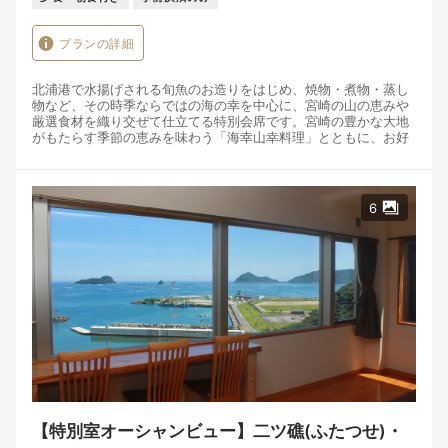
プランの詳細
北浦港で水揚げされる旬魚のお造りをはじめ、焼物・煮物・蒸し
物など、その時季ならではの海の幸を中心に、宮崎の山の恵みや
厳選食材を織り交ぜて仕立てる特別会席です。宮崎の豊かな大地
がもたらす季節の恵みを味わう「海幸山幸料理」とともに、お好
みのお飲み物をゆっくりとお楽しみください。
※本プランでは、ご夕食のお席にてお飲み物を90分ゆったりとお
愉しみいただけます。
6
【ご用意しておりますお飲み物】
・地酒
・宮崎焼酎
・生ビール／瓶ビール
・グラスワイン（赤・白）
・ハイボール
・ソフトドリンク
その時季に最も美味しい食材を選び、一皿一皿丁寧に仕立てた特
別会席です。窓の向こうに広がる北浦の海を眺めながら、旬の味
覚とともに、ゆっくりと流れる夕食の時間をお愉しみください。
【特別室オーシャンビュー】二ツ礁(ふたつせ)・