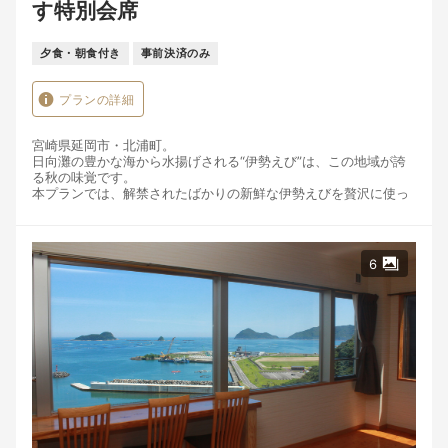
す特別会席
夕食・朝食付き
事前決済のみ
プランの詳細
宮崎県延岡市・北浦町。
日向灘の豊かな海から水揚げされる“伊勢えび”は、この地域が誇
る秋の味覚です。
本プランでは、解禁されたばかりの新鮮な伊勢えびを贅沢に使っ
た特別料理をご用意いたしました。
ぷりぷりとした食感と濃厚な甘みを楽しめるお造り、香ばしく焼
き上げた焼き伊勢えび、外はカリッと中はジューシー伊勢えびの
6
天ぷら、刺身とは一味違った炙り伊勢えび、伊勢えびの旨みが染
み出す濃厚なお味噌汁…。
伊勢えびの魅力を余すことなく堪能していただける、まさに「伊
勢えびづくし」の宿泊プランです。
さらに、伊勢えびだけでなく、北浦の港で朝獲れた地魚や、地元
で育まれた旬の野菜・お米もご一緒に。
美しい海と山に囲まれたこの土地だからこそ味わえる“ふるさとの
ごちそう”をお楽しみいただけます。
お食事のあとは、全室オーシャンビューの客室でゆったりとした