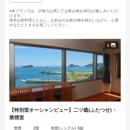
※本プランでは、夕食のお席にてお飲み物を90分お愉しみいただ
けます。
海幸山幸料理とともに、お好みのお飲み物を味わいながら、心豊
かなひとときをお過ごしください。
【ご用意しておりますお飲み物】
・地酒
・宮崎焼酎
6
・生ビール／瓶ビール
・グラスワイン（赤・白）
・ハイボール
・ソフトドリンク
こちらのプランでは、北浦の海で育まれた旬の魚介と、宮崎の豊
かな大地が育てた食材を使った「海幸山幸料理」をご用意してお
ります。
目の前の海から届く恵み、そして山の恵み。その時季に一番美味
しいものを選び、一皿一皿に心を込めて仕立てています。
季節によって変わる味わいとともに、北浦で過ごす特別なひとと
きをお楽しみください。
【特別室オーシャンビュー】二ツ礁(ふたつせ)・
禁煙室
\\\全10品 北浦の海と宮崎の恵みを味わう「海幸山幸料理」///
一皿の料理は、旅の記憶になる。
禁煙
2
階
布団(シングル) 6組