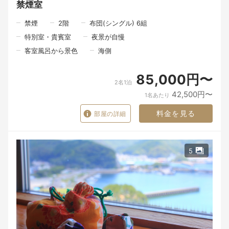
禁煙室
\\\全10品 北浦の穏やかな海と宮崎の豊かな恵みを味わう「海幸
山幸料理 至福」
///
禁煙
2
階
布団(シングル) 6組
特別室・貴賓室
夜景が自慢
一皿の料理は、旅の記憶になる。
客室風呂から景色
海側
私たちは、旅の記憶に残るのは、ただ「何を食べたか」だけでは
ないと思っています。
「誰と、どんな場所で食事の時間を過ごしたか」。
85,000円〜
その時間こそが、あとになって心に残るのではないでしょうか。
2名1泊
42,500円〜
北浦には、海の幸があります。
1名あたり
山の恵みがあります。
里で育てられた旬の食材があります。
料金を見る
部屋の詳細
けれど、その恵みの向こうには、たくさんの人の手があります。
夜中から海に出る漁師さん。
5
畑で野菜を育てる人。
食材を運んでくれる人。
その日の魚や野菜と向き合いながら料理を仕上げる料理人。
そして、「ようこそ」とお迎えする私たち。
たくさんの人の手を通って、ようやく一皿の料理がお客様の前に
並びます。
食材や器は、目に見える「モノ」です。