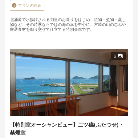
プランの詳細
北浦港で水揚げされる旬魚のお造りをはじめ、焼物・煮物・蒸し
物など、その時季ならではの海の幸を中心に、宮崎の山の恵みや
厳選食材を織り交ぜて仕立てる特別会席です。
その時季に最も美味しい食材を選び、海の幸と山の恵み、それぞ
れの持ち味を活かして一皿一皿丁寧に仕立てた特別会席です。
窓の向こうに広がる北浦の海を眺めながら、旬の味覚とともに、
6
ゆったりとした夕食の時間をお楽しみください。
目の前の海から届く恵み、そして山の恵み。その時季に一番美味
しいものを選び、一皿一皿に心を込めて仕立てています。
季節によって変わる味わいとともに、北浦で過ごす特別なひとと
きをお楽しみください。
\\\全10品 北浦の海と宮崎の恵みを味わう「海幸山幸料理」///
一皿の料理は、旅の記憶になる。
私たちは、旅の記憶に残るのは、ただ「何を食べたか」だけでは
【特別室オーシャンビュー】二ツ礁(ふたつせ)・
ないと思っています。
禁煙室
「誰と、どんな場所で食事の時間を過ごしたか」。
その時間こそが、あとになって心に残るのではないでしょうか。