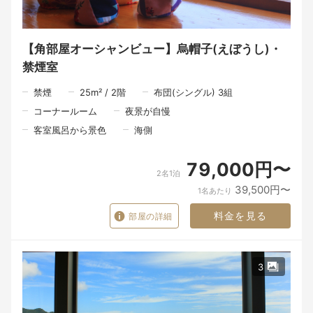
けれど、その向こうにある人の想い、この北浦の景色、そして大
切な人と過ごす時間が重なったとき、料理はただのモノではな
く、心に残る「思い出」になるのだと思います。
【角部屋オーシャンビュー】烏帽子(えぼうし)・
潮香ノ宿 髙平屋が届けたいのは、料理だけではありません。
窓を開けたときに感じる海の香り。
禁煙室
地元の人との何気ない会話。
そして、大切な人とゆっくり食事の時間を過ごすひとときです。
禁煙
25
m²
/
2
階
布団(シングル) 3組
ここで過ごしたひとときが、
コーナールーム
夜景が自慢
「また帰りたいね」と、いつかふと思い出していただける旅にな
れば、私たちにとってそれ以上の喜びはありません。
客室風呂から景色
海側
～～～食事の時間も、旅の大切なひととき。～～～
79,000円〜
2名1泊
限られた時間の中でも、一品一品丁寧にお料理を仕上げるため、
39,500円〜
1名あたり
夕食は18時30分、朝食は8時からのご案内となります。
料金を見る
部屋の詳細
夕食は、その日に届いた北浦の海の幸を中心に、山の恵み、里の
旬を織り交ぜた会席料理をご用意いたします。
食材と向き合う時間。
料理人が手をかけるひと手間。
3
そして、お客様のもとへ届ける瞬間。
一皿の料理が生まれるまでには、たくさんの人の手と想いが込め
られています。