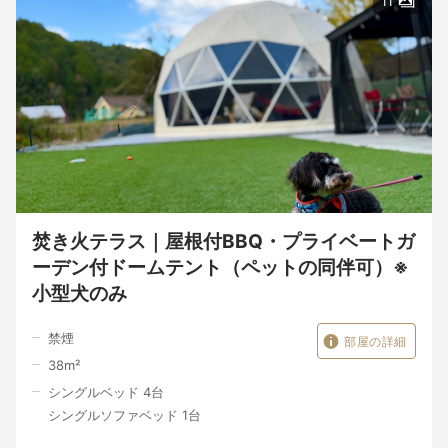
11
焚き火テラス｜屋根付BBQ・プライベートガ
ーデン付ドームテント（ペットの同伴可）※
小型犬のみ
禁煙
部屋の詳細
38
m²
シングルベッド 4台
シングルソファベッド 1台