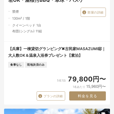
名OK・屋根付BBQ・卓球・バスケ
禁煙
部屋の詳細
130
m²
/
1
階
クイーンベッド 1台
布団(シングル) 11組
【兵庫】一棟貸切グランピング✖古民家MASAZUMI邸｜
大人数OK＆温泉入浴券プレゼント【素泊】
食事なし
現地決済のみ
79,800円〜
5名1泊
15,960円〜
1名あたり
料金を見る
プランの詳細