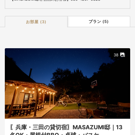
masazumitei1015@gmail.com
【焚き火テラスご宿泊のお客様】070-8524-2193
takibi.terrace@gmail.com
プラン
(
5
)
お部屋
(
3
)
38
〖兵庫・三田の貸切宿〗MASAZUMI邸｜13