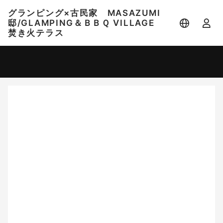
グランピング×古民家 MASAZUMI
邸/GLAMPING＆ＢＢＱ VILLAGE
焚き火テラス
宿泊日
宿泊人数
-
2 名 (1室)
大人 2名
8月
2026
日
月
火
水
木
金
土
1