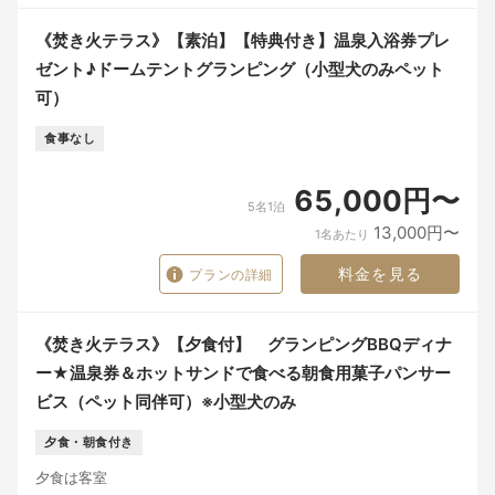
《焚き火テラス》【素泊】【特典付き】温泉入浴券プレ
ゼント♪ドームテントグランピング（小型犬のみペット
可）
食事なし
65,000円〜
5名1泊
13,000円〜
1名あたり
料金を見る
プランの詳細
《焚き火テラス》【夕食付】 グランピングBBQディナ
ー★温泉券＆ホットサンドで食べる朝食用菓子パンサー
ビス（ペット同伴可）※小型犬のみ
夕食・朝食付き
夕食は客室