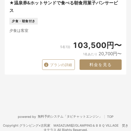
★温泉券&ホットサンドで食べる朝食用菓子パンサービ
ス
夕食・朝食付き
夕食は客室
103,500円〜
5名1泊
20,700円〜
1名あたり
料金を見る
プランの詳細
無料予約システム「タビチャットエンジン」
powered by
TOP
Copyright グランピング×古民家 MASAZUMI邸/GLAMPING＆ＢＢＱ VILLAGE 焚き
火テラス All Rights Reserved.