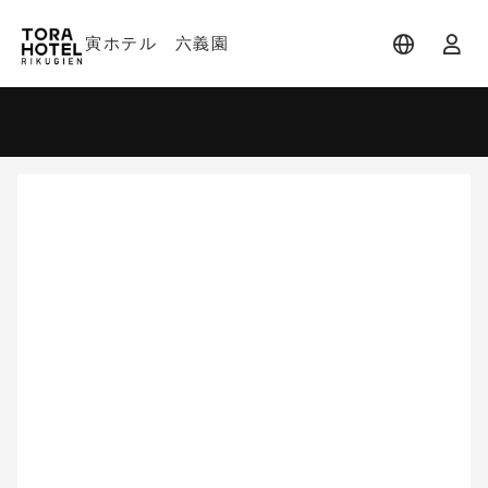
寅ホテル 六義園
宿泊日
宿泊人数
-
2 名 (1室)
大人 2名
8月
2026
日
月
火
水
木
金
土
1