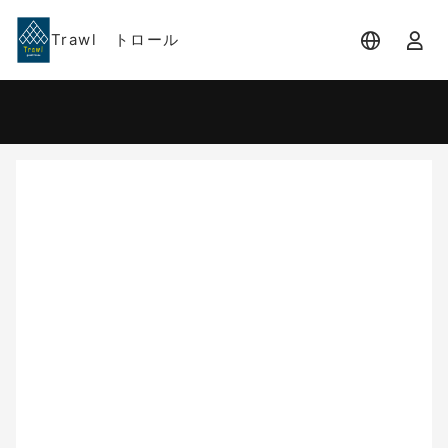
Trawl トロール
宿泊日
宿泊人数
-
2 名 (1室)
大人 2名
8月
2026
日
月
火
水
木
金
土
1