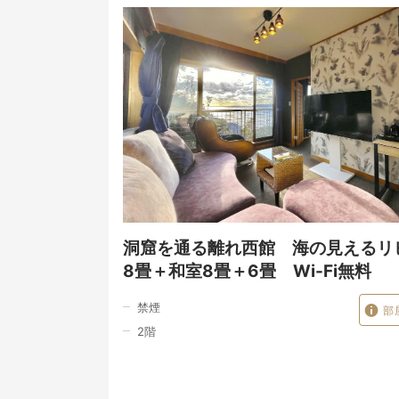
洞窟を通る離れ西館 海の見えるリ
8畳＋和室8畳＋6畳 Wi-Fi無料
禁煙
部
2
階