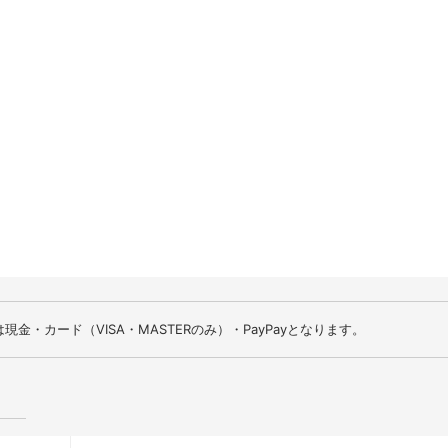
10
11
12
13
14
17
18
19
20
21
24
25
26
27
28
31
金・カード（VISA・MASTERのみ）・PayPayとなります。