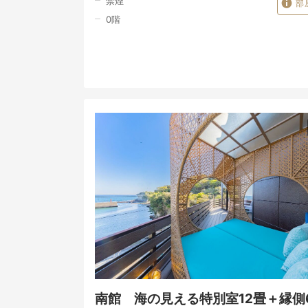
禁煙
部
0
階
南館 海の見える特別室12畳＋縁