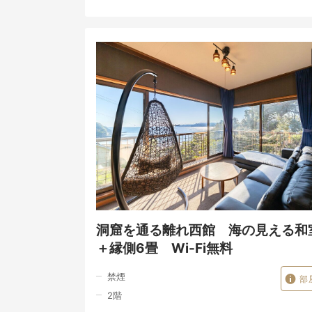
洞窟を通る離れ西館 海の見える和室
＋縁側6畳 Wi-Fi無料
禁煙
部
2
階