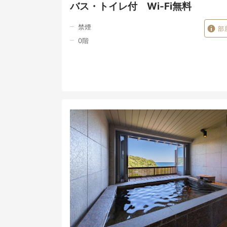
バス・トイレ付 Wi-Fi無料
禁煙
部
0
階