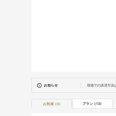
9
16
23
30
お知らせ
現地での決済方法は現
プラン
(
13
)
お部屋
(
9
)