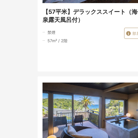
【57平米】デラックススイート（海
泉露天風呂付）
禁煙
部
57
m²
/
2
階