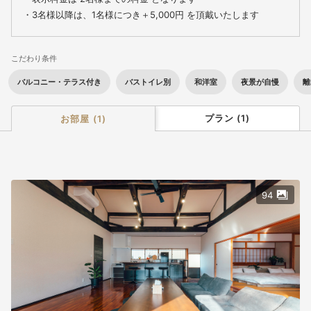
・3名様以降は、1名様につき＋5,000円 を頂戴いたします
ご家族・ご友人同士でのご利用にもおすすめです。
こだわり条件
🔶 アクセス・所在地
〒519-2704：三重県度会郡大紀町阿曽483-3（VILLA ASO）
バルコニー・テラス付き
バストイレ別
和洋室
夜景が自慢
離
🚗 お車の場合
紀勢自動車道「大宮大台IC」より、国道42号線を尾鷲方面へ約
プラン
(
1
)
お部屋
(
1
)
10分
🚃 公共交通機関の場合
JR紀勢本線「阿曽駅」より徒歩約10分
🔶 設備・備品について
94
・BBQ設備一式完備（宿泊料金に含まれています）
グリル／トング／網（炭用・肉用）／炭／軍手 など
・プライベートサウナ
コイン式タイマー（60分／400円）
※100円硬貨をご持参ください
・お食事・ドリンクは付属しておりません
→ お好きな食材・飲み物を自由にお持ち込みいただけます