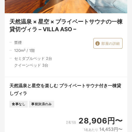
・キッチン設備完備
食器・調理器具・冷蔵庫・電子レンジ・電子ポット・ワインセ
ラー など
天然温泉 × 星空 × プライベートサウナの一棟
・浴室・温泉
貸切ヴィラ – VILLA ASO –
ヴィラ内に専用浴室をご用意しております
また、徒歩圏内の天然温泉「阿曽温泉」もご利用いただけます
禁煙
∟ 営業時間：10:00〜20:00
部屋の詳細
∟ 定休日・休業日にはご利用いただけません
120
m²
/
1
階
※季節により営業時間・定休日が変更となる場合があります
セミダブルベッド 2台
（水曜定休・年末年始休業あり）
クイーンベッド 3台
・Wi-Fi完備／プロジェクター利用可能
🔶 周辺環境について
天然温泉と星空を楽しむ プライベートサウナ付き一棟貸
・最寄りのコンビニ：車で約5分
しヴィラ
・スーパー：車で約10分
食事なし
事前決済のみ
※到着前のお買い物をおすすめしております
🔶 施設の詳細・最新情報はこちら
28,906円〜
2名1泊
🌐 公式ホームページ：https://www.villa-aso.com/
14,453円〜
1名あたり
💬 公式LINE：https://lin.ee/eM0DT7c