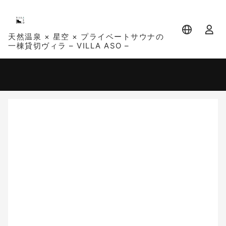
天然温泉 × 星空 × プライベートサウナの
一棟貸切ヴィラ – VILLA ASO –
宿泊日
宿泊人数
-
2 名 (1室)
大人 2名
8月
2026
日
月
火
水
木
金
土
1