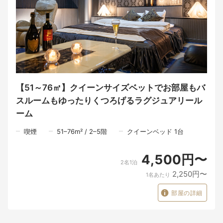
・チェックイン後の外出可能（チェックイン前の事前清算となり
ます）
・お食事はすべて有料となります。
・部屋のご指定はできません。
・メンバー割引やクーポンの利用不可、他割引利用不可
■観光スポット
◇兵庫県立播磨中央公園 車で8分
◇ひまわりの丘公園 車で15分
◇東条湖おもちゃ王国 車で30分
【51～76㎡】クイーンサイズベットでお部屋もバ
◇ゴルフ場 多数あるゴルフ場までのアクセス抜群！
スルームもゆったりくつろげるラグジュアリール
＜ご予約時の注意事項＞
ーム
・チェックインの際は『公式予約』と御予約名をフロントにて申
し伝えください。
喫煙
51–76
m²
/
2–5
階
クイーンベッド 1台
・当施設は旅館業法に基づく運営を行っているレジャーホテルで
す。予めご了承ください。
4,500円〜
2名1泊
2,250円〜
1名あたり
部屋の詳細