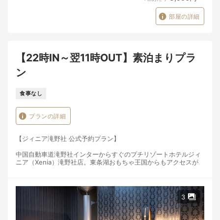
部屋の詳細
【22時IN～翌11時OUT】素泊まりプラ
ン
食事なし
プランの詳細
【ジィニア滝野社 公式予約プラン】
中国自動車道滝野社インターからすぐのプチリゾートホテルジィ
ニア（Xenia）滝野社店。東条湖おもちゃ王国からもアクセスが
抜群！シックでエレガントな広いお部屋と広いお風呂で贅沢なひ
と時をお過ごしいただけます！
・22時～翌11時まで滞在OK！
3
・駐車場無料！
・ウォーターサーバー完備！
・Wi-Fi無料！