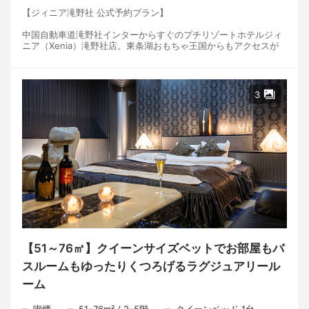
【ジィニア滝野社 公式予約プラン】
中国自動車道滝野社インターからすぐのプチリゾートホテルジィ
ニア（Xenia）滝野社店。東条湖おもちゃ王国からもアクセスが
抜群！シックでエレガントな広いお部屋と広いお風呂で贅沢なひ
と時をお過ごしいただけます！
・18時～翌11時まで滞在OK！
3
・駐車場無料！
・ウォーターサーバー完備！
・Wi-Fi無料！
・チェックイン後の外出可能（チェックイン前の事前清算となり
ます）
・お食事はすべて有料となります。
・部屋のご指定はできません。
・メンバー割引やクーポンの利用不可、他割引利用不可
■観光スポット
◇兵庫県立播磨中央公園 車で8分
◇ひまわりの丘公園 車で15分
◇東条湖おもちゃ王国 車で30分
【51～76㎡】クイーンサイズベットでお部屋もバ
◇ゴルフ場 多数あるゴルフ場までのアクセス抜群！
スルームもゆったりくつろげるラグジュアリール
＜ご予約時の注意事項＞
ーム
・チェックインの際は『公式予約』と御予約名をフロントにて申
し伝えください。