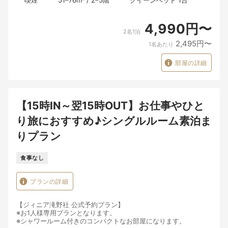
喫煙
51–76
m²
/
2–5
階
クイーンベッド 1台
・当施設は旅館業法に基づく運営を行っているレジャーホテルで
す。予めご了承ください。
4,990円〜
2名1泊
2,495円〜
1名あたり
部屋の詳細
【15時IN～翌15時OUT】お仕事やひと
り旅におすすめ♪シングルルーム素泊ま
りプラン
食事なし
プランの詳細
【ジィニア滝野社 公式予約プラン】
※お1人様専用プランとなります。
※シャワールーム付きのコンパクトなお部屋になります。