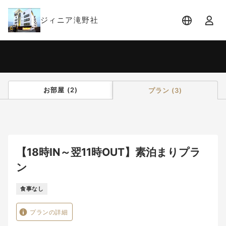
ジィニア滝野社
宿泊日
宿泊人数
-
2 名 (1室)
お部屋
(
2
)
プラン
(
3
)
【18時IN～翌11時OUT】素泊まりプラ
ン
食事なし
プランの詳細