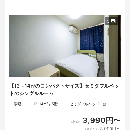
中国自動車道滝野社インターからすぐのプチリゾートホテルジィ
ニア（Xenia）滝野社店。東条湖おもちゃ王国からもアクセスが
抜群！シックでエレガントな広いお部屋と広いお風呂で贅沢なひ
と時をお過ごしいただけます！
3
・15時～翌15時まで最大24時間滞在OK！
・駐車場無料！
・Wi-Fi無料！
・チェックイン後の外出可能（チェックイン前の事前清算となり
ます）
・お食事はすべて有料となります。
・部屋のご指定はできません。
・メンバー割引やクーポンの利用不可、他割引利用不可
■観光スポット
◇兵庫県立播磨中央公園 車で8分
◇ひまわりの丘公園 車で15分
【13～14㎡のコンパクトサイズ】セミダブルベッ
◇東条湖おもちゃ王国 車で30分
トのシングルルーム
◇ゴルフ場 多数あるゴルフ場までのアクセス抜群！
＜ご予約時の注意事項＞
喫煙
13–14
m²
/
5
階
セミダブルベッド 1台
・チェックインの際は『公式予約』と御予約名をフロントにて申
し伝えください。
・当施設は旅館業法に基づく運営を行っているレジャーホテルで
3,990円〜
す。予めご了承ください。
1名1泊
3,990円〜
1名あたり