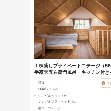
１棟貸しプライベートコテージ（55㎡
半露天五右衛門風呂・キッチン付き
禁煙
部
50
m²
/
1–2
階
シングルベッド 4台
シングルソファベッド 1台
離れ・コテージ