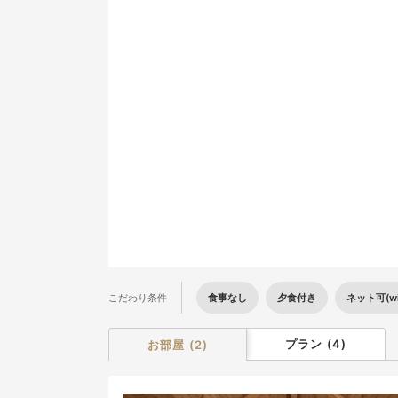
9
16
23
30
食事なし
夕食付き
ネット可(wif
こだわり条件
プラン
(
4
)
お部屋
(
2
)