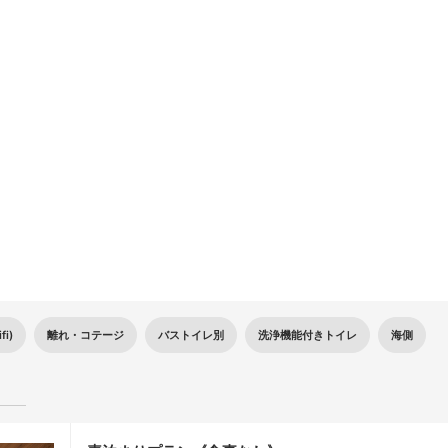
10
11
12
13
14
17
18
19
20
21
24
25
26
27
28
31
i)
離れ・コテージ
バストイレ別
洗浄機能付きトイレ
海側