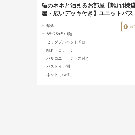
猫のネネと泊まるお部屋【離れ1棟
屋・広いデッキ付き】ユニットバス
禁煙
部
65–75
m²
/
1
階
セミダブルベッド 5台
離れ・コテージ
バルコニー・テラス付き
バストイレ別
ネット可(wifi)