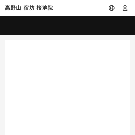
高野山 宿坊 桜池院
宿泊日
宿泊人数
-
2 名 (1室)
大人 2名
8月
2026
日
月
火
水
木
金
土
1
2
3
4
5
6
7
8