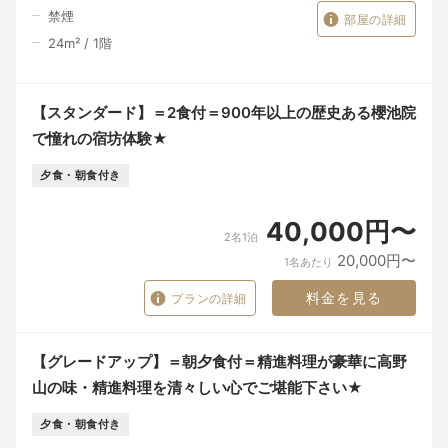
禁煙
部屋の詳細
24
m²
/
1
階
【スタンダード】＝2食付＝900年以上の歴史ある櫻池院
で憧れの宿坊体験★
夕食・朝食付き
40,000円〜
2名1泊
20,000円〜
1名あたり
料金を見る
プランの詳細
【グレードアップ】＝朝夕食付＝精進料理が豪華に高野
山の味・精進料理を清々しい心でご堪能下さい★
夕食・朝食付き