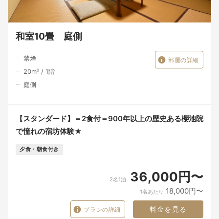
和室10畳 庭側
禁煙
部屋の詳細
20
m²
/
1
階
庭側
【スタンダード】＝2食付＝900年以上の歴史ある櫻池院
で憧れの宿坊体験★
夕食・朝食付き
36,000円〜
2名1泊
18,000円〜
1名あたり
料金を見る
プランの詳細