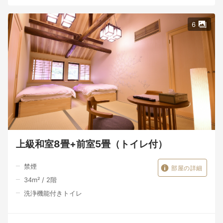
6
上級和室8畳+前室5畳（トイレ付）
禁煙
部屋の詳細
34
m²
/
2
階
洗浄機能付きトイレ