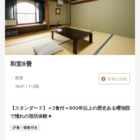
和室8畳
禁煙
部屋の詳細
16
m²
/
1–2
階
【スタンダード】＝2食付＝900年以上の歴史ある櫻池院
で憧れの宿坊体験★
夕食・朝食付き