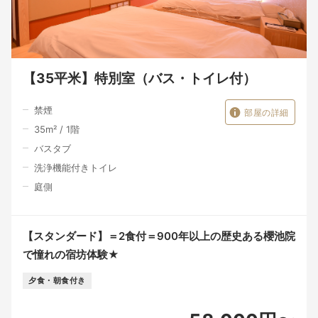
【35平米】特別室（バス・トイレ付）
禁煙
部屋の詳細
35
m²
/
1
階
バスタブ
洗浄機能付きトイレ
庭側
【スタンダード】＝2食付＝900年以上の歴史ある櫻池院
で憧れの宿坊体験★
夕食・朝食付き