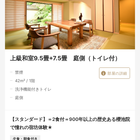
上級和室9.5畳+7.5畳 庭側（トイレ付）
禁煙
部屋の詳細
42
m²
/
1
階
洗浄機能付きトイレ
庭側
【スタンダード】＝2食付＝900年以上の歴史ある櫻池院
で憧れの宿坊体験★
夕食・朝食付き