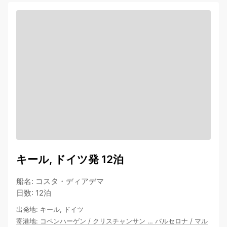
キール, ドイツ発 12泊
船名
:
コスタ・ディアデマ
日数
:
12泊
出発地
:
キール, ドイツ
寄港地
:
コペンハーゲン
/
クリスチャンサン
…
バルセロナ
/
マル