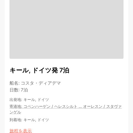
キール, ドイツ発 7泊
船名
:
コスタ・ディアデマ
日数
:
7泊
出発地
:
キール, ドイツ
寄港地
:
コペンハーゲン
/
ヘレスシルト
…
オーレスン
/
スタヴァ
ンゲル
到着地
:
キール, ドイツ
旅程を表示