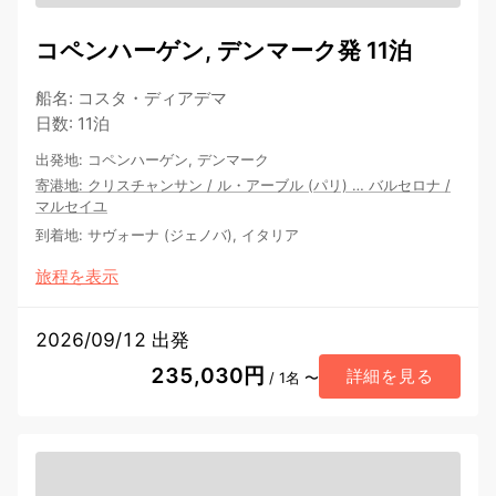
コペンハーゲン, デンマーク発 11泊
船名
:
コスタ・ディアデマ
日数
:
11泊
出発地
:
コペンハーゲン, デンマーク
寄港地
:
クリスチャンサン
/
ル・アーブル (パリ)
…
バルセロナ
/
マルセイユ
到着地
:
サヴォーナ (ジェノバ), イタリア
旅程を表示
2026/09/12 出発
235,030円
詳細を見る
/ 1名 〜