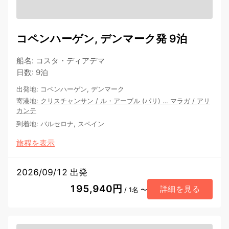
コペンハーゲン, デンマーク発 9泊
船名
:
コスタ・ディアデマ
日数
:
9泊
出発地
:
コペンハーゲン, デンマーク
寄港地
:
クリスチャンサン
/
ル・アーブル (パリ)
…
マラガ
/
アリ
カンテ
到着地
:
バルセロナ, スペイン
旅程を表示
2026/09/12 出発
195,940円
詳細を見る
/ 1名 〜