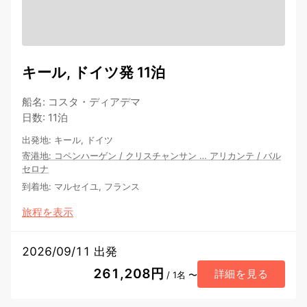
キール, ドイツ発 11泊
船名
:
コスタ・ディアデマ
日数
:
11泊
出発地
:
キール, ドイツ
寄港地
:
コペンハーゲン
/
クリスチャンサン
…
アリカンテ
/
バル
セロナ
到着地
:
マルセイユ, フランス
旅程を表示
2026/09/11 出発
261,208円
詳細を見る
/ 1名 〜