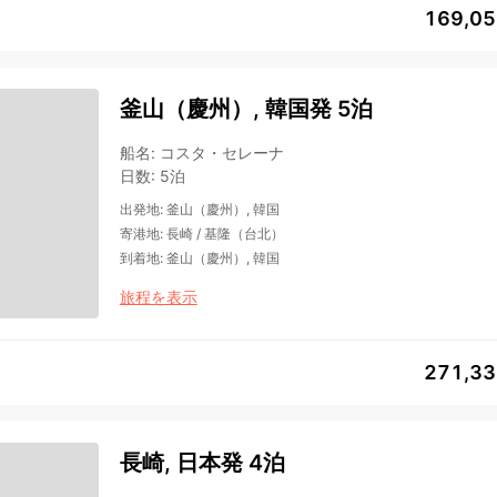
169,0
釜山（慶州）, 韓国発 5泊
船名
:
コスタ・セレーナ
日数
:
5泊
出発地
:
釜山（慶州）, 韓国
寄港地
:
長崎
/
基隆（台北）
到着地
:
釜山（慶州）, 韓国
旅程を表示
271,3
長崎, 日本発 4泊