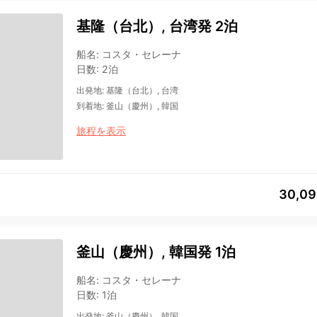
基隆（台北）, 台湾発 2泊
船名
:
コスタ・セレーナ
日数
:
2泊
出発地
:
基隆（台北）, 台湾
到着地
:
釜山（慶州）, 韓国
旅程を表示
30,0
釜山（慶州）, 韓国発 1泊
船名
:
コスタ・セレーナ
日数
:
1泊
出発地
:
釜山（慶州）, 韓国