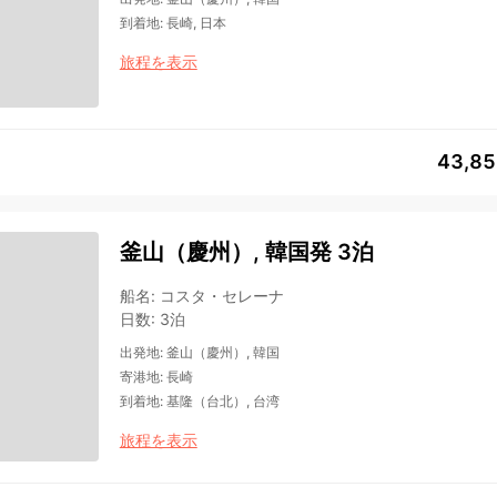
到着地
:
長崎, 日本
旅程を表示
43,8
釜山（慶州）, 韓国発 3泊
船名
:
コスタ・セレーナ
日数
:
3泊
出発地
:
釜山（慶州）, 韓国
寄港地
:
長崎
到着地
:
基隆（台北）, 台湾
旅程を表示