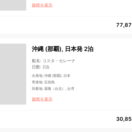
旅程を表示
77,8
沖縄 (那覇), 日本発 2泊
船名
:
コスタ・セレーナ
日数
:
2泊
出発地
:
沖縄 (那覇), 日本
寄港地
:
石垣島
到着地
:
基隆（台北）, 台湾
旅程を表示
30,8