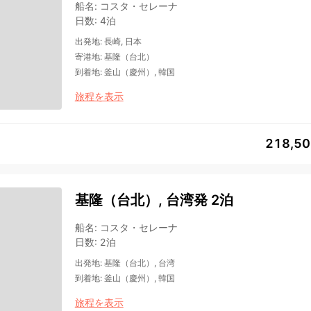
船名
:
コスタ・セレーナ
日数
:
4泊
出発地
:
長崎, 日本
寄港地
:
基隆（台北）
到着地
:
釜山（慶州）, 韓国
旅程を表示
218,5
基隆（台北）, 台湾発 2泊
船名
:
コスタ・セレーナ
日数
:
2泊
出発地
:
基隆（台北）, 台湾
到着地
:
釜山（慶州）, 韓国
旅程を表示