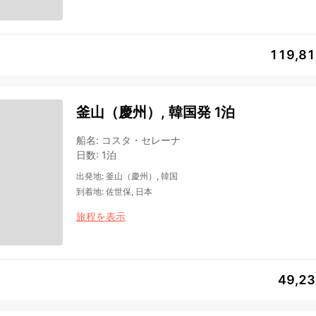
119,8
釜山（慶州）, 韓国発 1泊
船名
:
コスタ・セレーナ
日数
:
1泊
出発地
:
釜山（慶州）, 韓国
到着地
:
佐世保, 日本
旅程を表示
49,2