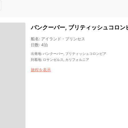
バンクーバー, ブリティッシュコロンビ
船名
:
アイランド・プリンセス
日数
:
4泊
出発地
:
バンクーバー, ブリティッシュコロンビア
到着地
:
ロサンゼルス, カリフォルニア
旅程を表示