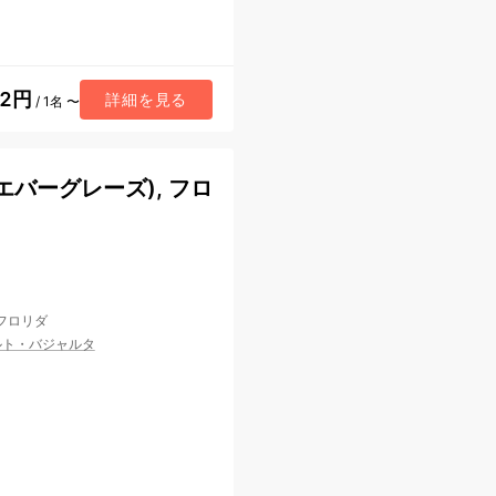
62円
詳細を見る
/ 1名 〜
バーグレーズ), フロ
 フロリダ
ルト・バジャルタ