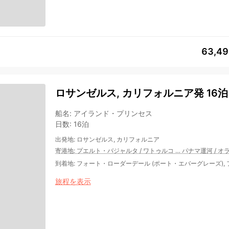
63,4
ロサンゼルス, カリフォルニア発 16泊
船名
:
アイランド・プリンセス
日数
:
16泊
出発地
:
ロサンゼルス, カリフォルニア
寄港地
:
プエルト・バジャルタ
/
ワトゥルコ
…
パナマ運河
/
オ
到着地
:
フォート・ローダーデール (ポート・エバーグレーズ),
旅程を表示