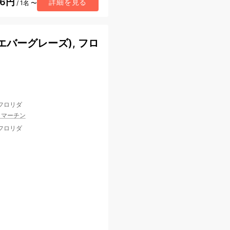
56円
詳細を見る
/ 1名 〜
バーグレーズ), フロ
 フロリダ
・マーチン
 フロリダ