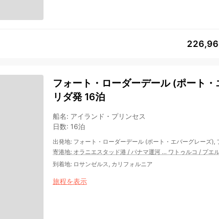
226,9
フォート・ローダーデール (ポート・エ
リダ発 16泊
船名
:
アイランド・プリンセス
日数
:
16泊
出発地
:
フォート・ローダーデール (ポート・エバーグレーズ),
寄港地
:
オラニエスタッド港
/
パナマ運河
…
ワトゥルコ
/
プエ
到着地
:
ロサンゼルス, カリフォルニア
旅程を表示