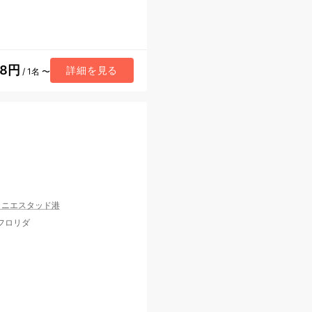
98円
詳細を見る
/ 1名 〜
ラニエスタッド港
 フロリダ