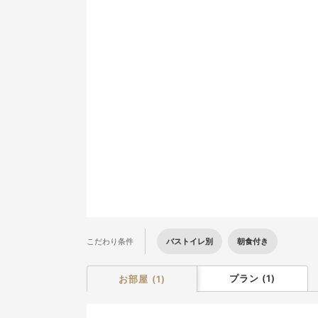
2
9
16
23
30
バストイレ別
朝食付き
こだわり条件
プラン
(
1
)
お部屋
(
1
)