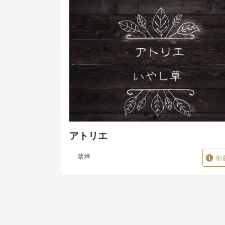
アトリエ
禁煙
部