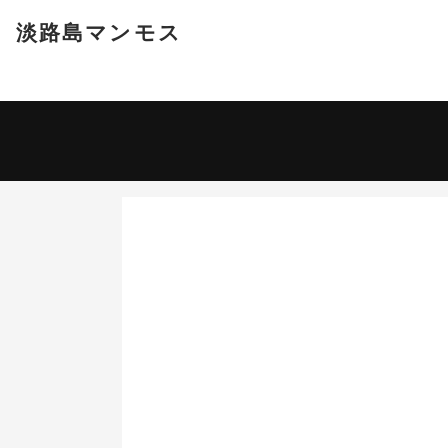
淡路島マンモス
宿泊プラン
日帰りプラン
利用日
-
大人 2名
日