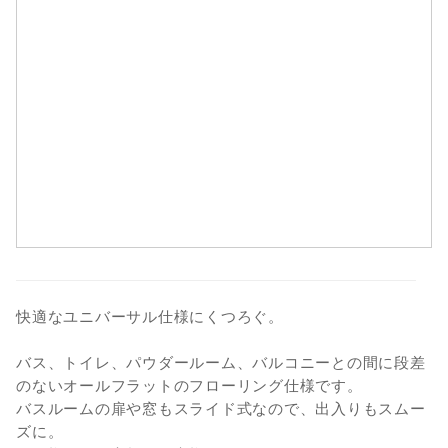
9
10
11
12
13
14
15
16
17
18
19
20
21
22
23
24
25
26
27
28
29
30
31
快適なユニバーサル仕様にくつろぐ。
バス、トイレ、パウダールーム、バルコニーとの間に段差
のないオールフラットのフローリング仕様です。
バスルームの扉や窓もスライド式なので、出入りもスムー
ズに。