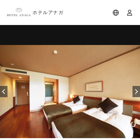
ホテルアナガ
宿泊日
宿泊人数
-
2 名 (1室)