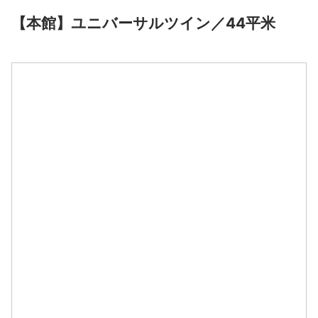
【本館】ユニバーサルツイン／44平米
空室料金カレンダー
大人 2名
【本館】ユニバーサルツイン／44平米
8月
2026
日
月
火
水
木
金
土
1
2
3
4
5
6
7
8