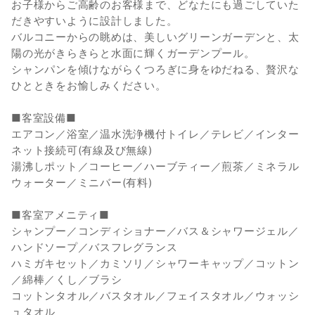
お子様からご高齢のお客様まで、どなたにも過ごしていた
だきやすいように設計しました。
バルコニーからの眺めは、美しいグリーンガーデンと、太
陽の光がきらきらと水面に輝くガーデンプール。
シャンパンを傾けながらくつろぎに身をゆだねる、贅沢な
ひとときをお愉しみください。
■客室設備■
エアコン／浴室／温水洗浄機付トイレ／テレビ／インター
ネット接続可(有線及び無線)
湯沸しポット／コーヒー／ハーブティー／煎茶／ミネラル
ウォーター／ミニバー(有料)
■客室アメニティ■
シャンプー／コンディショナー／バス＆シャワージェル／
ハンドソープ／バスフレグランス
ハミガキセット／カミソリ／シャワーキャップ／コットン
／綿棒／くし／ブラシ
コットンタオル／バスタオル／フェイスタオル／ウォッシ
ュタオル