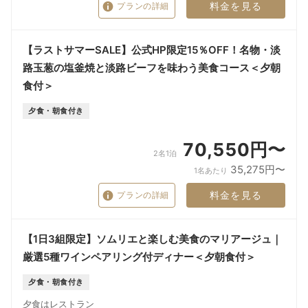
料金を見る
プランの詳細
【ラストサマーSALE】公式HP限定15％OFF！名物・淡
路玉葱の塩釜焼と淡路ビーフを味わう美食コース＜夕朝
食付＞
夕食・朝食付き
70,550円〜
2名1泊
35,275円〜
1名あたり
料金を見る
プランの詳細
【1日3組限定】ソムリエと楽しむ美食のマリアージュ｜
厳選5種ワインペアリング付ディナー＜夕朝食付＞
夕食・朝食付き
夕食はレストラン