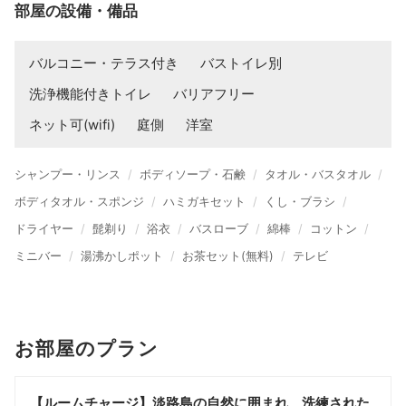
部屋の設備・備品
バルコニー・テラス付き
バストイレ別
洗浄機能付きトイレ
バリアフリー
ネット可(wifi)
庭側
洋室
シャンプー・リンス
ボディソープ・石鹸
タオル・バスタオル
ボディタオル・スポンジ
ハミガキセット
くし・ブラシ
ドライヤー
髭剃り
浴衣
バスローブ
綿棒
コットン
ミニバー
湯沸かしポット
お茶セット(無料)
テレビ
お部屋のプラン
【ルームチャージ】淡路島の自然に囲まれ、洗練された