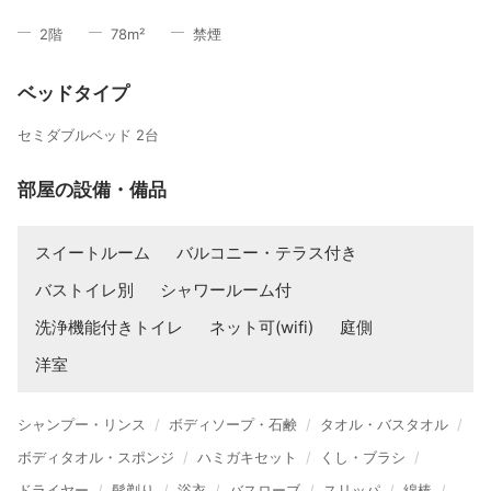
2
階
78
m²
禁煙
ベッドタイプ
セミダブルベッド 2台
部屋の設備・備品
スイートルーム
バルコニー・テラス付き
バストイレ別
シャワールーム付
洗浄機能付きトイレ
ネット可(wifi)
庭側
洋室
シャンプー・リンス
ボディソープ・石鹸
タオル・バスタオル
ボディタオル・スポンジ
ハミガキセット
くし・ブラシ
ドライヤー
髭剃り
浴衣
バスローブ
スリッパ
綿棒