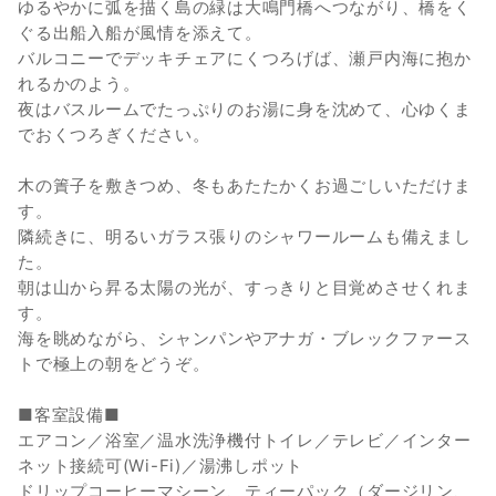
ゆるやかに弧を描く島の緑は大鳴門橋へつながり、橋をく
ぐる出船入船が風情を添えて。
バルコニーでデッキチェアにくつろげば、瀬戸内海に抱か
れるかのよう。
夜はバスルームでたっぷりのお湯に身を沈めて、心ゆくま
でおくつろぎください。
木の簀子を敷きつめ、冬もあたたかくお過ごしいただけま
す。
隣続きに、明るいガラス張りのシャワールームも備えまし
た。
朝は山から昇る太陽の光が、すっきりと目覚めさせくれま
す。
海を眺めながら、シャンパンやアナガ・ブレックファース
トで極上の朝をどうぞ。
■客室設備■
エアコン／浴室／温水洗浄機付トイレ／テレビ／インター
ネット接続可(Wi-Fi)／湯沸しポット
ドリップコーヒーマシーン、ティーパック（ダージリン、