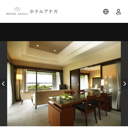
ホテルアナガ
宿泊日
宿泊人数
-
2 名 (1室)