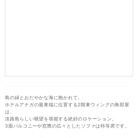
9
10
11
12
13
14
15
16
17
18
19
20
21
22
23
24
25
26
27
28
29
30
31
島の緑とおだやかな海に抱かれて。
ホテルアナガの最東端に位置する2階東ウィングの角部屋
は、
淡路島らしい眺望を堪能する絶好のロケーション。
3面バルコニーや窓際の広々としたソファは特等席です。