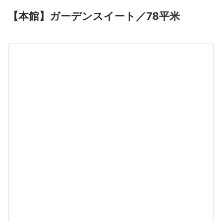
【本館】ガーデンスイート／78平米
空室料金カレンダー
大人 2名
【本館】ガーデンスイート／78平米
8月
2026
日
月
火
水
木
金
土
1
2
3
4
5
6
7
8