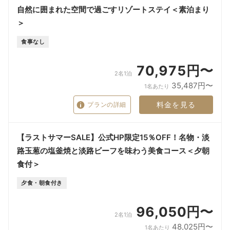
自然に囲まれた空間で過ごすリゾートステイ＜素泊まり
＞
食事なし
70,975円〜
2名1泊
35,487円〜
1名あたり
料金を見る
プランの詳細
【ラストサマーSALE】公式HP限定15％OFF！名物・淡
路玉葱の塩釜焼と淡路ビーフを味わう美食コース＜夕朝
食付＞
夕食・朝食付き
96,050円〜
2名1泊
48,025円〜
1名あたり