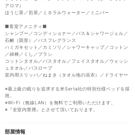
アロマ）
ほうじ茶／煎茶／ミネラルウォーター／ミニバー
■客室アメニティ■
シャンプー／コンディショナー／バス＆シャワージェル／
石鹸（固形）／バスフレグランス
ハミガキセット／カミソリ／シャワーキャップ／コットン
／綿棒／くし／ブラシ
コットンタオル／バスタオル／フェイスタオル／ウォッシ
ュタオル／バスローブ
室内用スリッパ／ねまき（タオル地の浴衣）／ドライヤー
※最上級の眠りを追求する米Serta社の特別仕様ベッドを採
用。
※Wi-Fi（無線LAN）を無料でご利用いただけます。
※『全室内禁煙』とさせて頂いております。
部屋情報