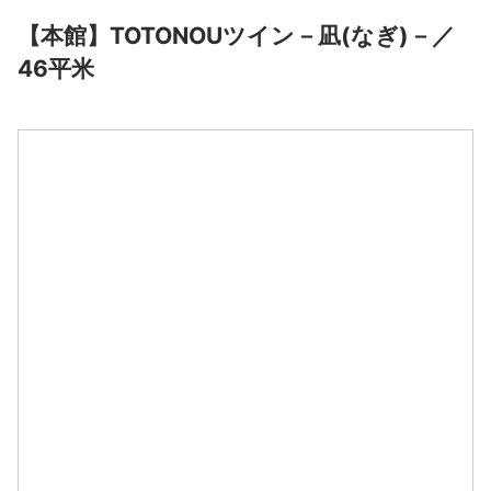
【本館】TOTONOUツイン－凪(なぎ)－／
46平米
空室料金カレンダー
大人 2名
【本館】TOTONOUツイン－凪(なぎ)－／46平米
8月
2026
日
月
火
水
木
金
土
1
2
3
4
5
6
7
8