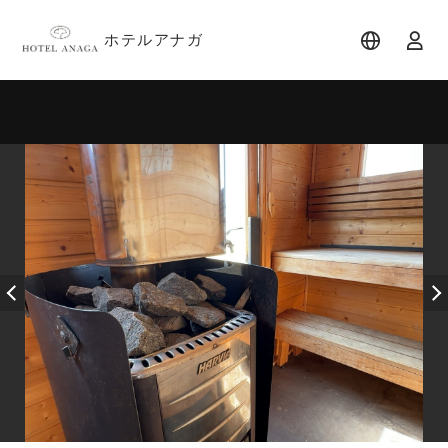
ホテルアナガ
宿泊日
宿泊人数
-
2 名 (1室)