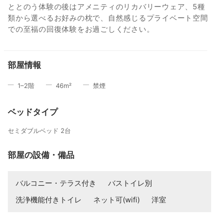
ととのう体験の後はアメニティのリカバリーウェア、5種
類から選べるお好みの枕で、自然感じるプライベート空間
での至福の回復体験をお過ごしください。
部屋情報
1–2
階
46
m²
禁煙
ベッドタイプ
セミダブルベッド 2台
部屋の設備・備品
バルコニー・テラス付き
バストイレ別
洗浄機能付きトイレ
ネット可(wifi)
洋室