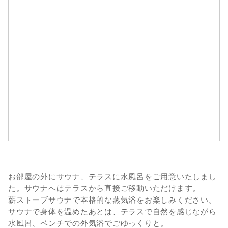
9
10
11
12
13
14
15
16
17
18
19
20
21
22
23
24
25
26
27
28
29
30
31
お部屋の外にサウナ、テラスに水風呂をご用意いたしまし
た。サウナへはテラスから直接ご移動いただけます。
薪ストーブサウナで本格的な蒸気浴をお楽しみください。
サウナで身体を温めたあとは、テラスで自然を感じながら
水風呂、ベンチでの外気浴でごゆっくりと。